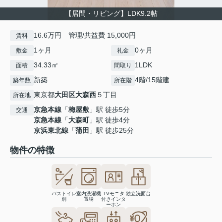
【居間・リビング】LDK9.2帖
16.6万円 管理/共益費 15,000円
賃料
1ヶ月
0ヶ月
敷金
礼金
34.33㎡
1LDK
面積
間取り
新築
4階/15階建
築年数
所在階
東京都
大田区
大森西
５丁目
所在地
京急本線
「
梅屋敷
」駅 徒歩5分
交通
京急本線
「
大森町
」駅 徒歩4分
京浜東北線
「
蒲田
」駅 徒歩25分
物件の特徴
バストイレ
室内洗濯機
TVモニタ
独立洗面台
別
置場
付きインタ
ーホン