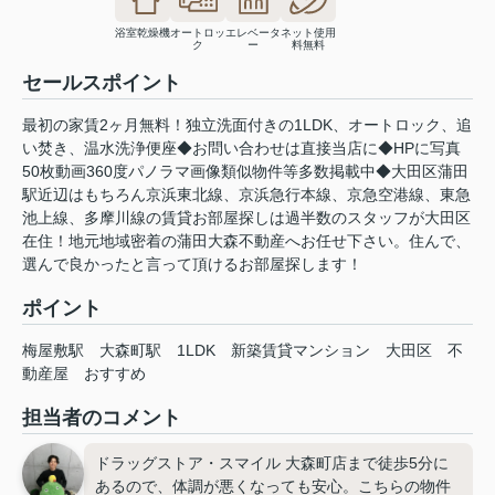
浴室乾燥機
オートロッ
エレベータ
ネット使用
ク
ー
料無料
セールスポイント
最初の家賃2ヶ月無料！独立洗面付きの1LDK、オートロック、追
い焚き、温水洗浄便座◆お問い合わせは直接当店に◆HPに写真
50枚動画360度パノラマ画像類似物件等多数掲載中◆大田区蒲田
駅近辺はもちろん京浜東北線、京浜急行本線、京急空港線、東急
池上線、多摩川線の賃貸お部屋探しは過半数のスタッフが大田区
在住！地元地域密着の蒲田大森不動産へお任せ下さい。住んで、
選んで良かったと言って頂けるお部屋探します！
ポイント
梅屋敷駅
大森町駅
1LDK
新築賃貸マンション
大田区
不
動産屋
おすすめ
担当者のコメント
ドラッグストア・スマイル 大森町店まで徒歩5分に
あるので、体調が悪くなっても安心。こちらの物件