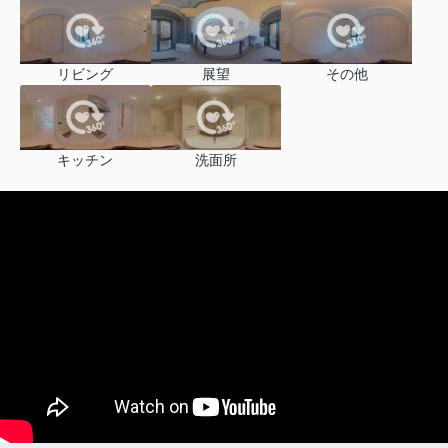
リビング
展望
その他
キッチン
洗面所