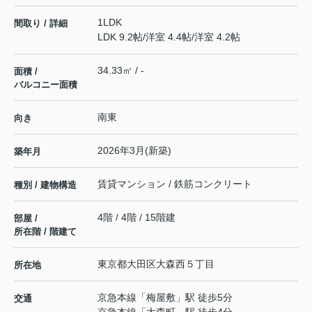
1LDK
間取り / 詳細
LDK 9.2帖
/
洋室 4.4帖
/
洋室 4.2帖
34.33㎡ / -
面積 /
バルコニー面積
南東
向き
2026年3月(新築)
築年月
賃貸マンション / 鉄筋コンクリート
種別 / 建物構造
4階 / 4階 / 15階建
部屋 /
所在階 / 階建て
東京都
大田区
大森西
５丁目
所在地
京急本線
「
梅屋敷
」駅 徒歩5分
交通
京急本線
「
大森町
」駅 徒歩4分