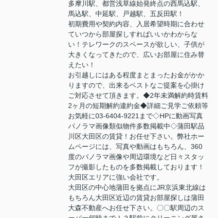
多摩川駅、都営浅草線始発終点の西馬込駅、
馬込駅、中延駅、戸越駅、五反田駅！
初期費用や契約内容、入居希望時期に合わせ
ていつから部屋探しすればいいかわからな
い！テレワークのスペースが欲しい、子供が
大きくなってきたので、広いお部屋に住み替
えたい！
お引越しにはある程度まとまったお金がかか
りますので、出来るベストなご提案を心掛け
ご対応させて頂きます。◆2年未満解約時賃料
2ヶ月の短期解約違約金◆詳細ご見学ご依頼等
お気軽に03-6404-9221まで◇HPに動画写真
パノラマ画像類似物件多数掲載中◇蒲田駅品
川区大田区の賃貸！お任せ下さい。弊社ホー
ムページには、写真や動画はもちろん、360
度のパノラマ画像や周辺環境など日々スタッ
フが撮影したものを多数掲載しております！
大田区エリアに強い会社です。
大田区の中心地蒲田を拠点にJR京浜東北線は
もちろん大田区近辺の賃貸お部屋探しは蒲田
大森不動産へお任せ下さい。〇〇駅周辺のス
ーパー何時まで！？駅前にクリーニング屋さ