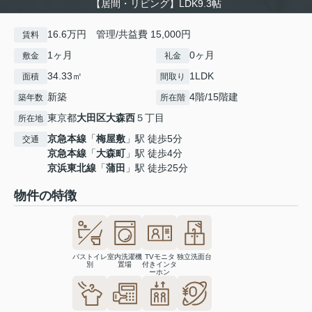
【居間・リビング】LDK9.3帖
16.6万円 管理/共益費 15,000円
賃料
1ヶ月
0ヶ月
敷金
礼金
34.33㎡
1LDK
面積
間取り
新築
4階/15階建
築年数
所在階
東京都
大田区
大森西
５丁目
所在地
京急本線
「
梅屋敷
」駅 徒歩5分
交通
京急本線
「
大森町
」駅 徒歩4分
京浜東北線
「
蒲田
」駅 徒歩25分
物件の特徴
バストイレ
室内洗濯機
TVモニタ
独立洗面台
別
置場
付きインタ
ーホン