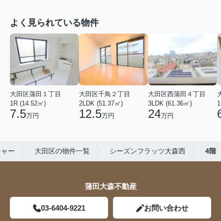
よく見られている物件
大田区蒲田１丁目
大田区千鳥２丁目
大田区西蒲田４丁目
1R (14.52㎡)
2LDK (51.37㎡)
3LDK (61.36㎡)
1
7.5
12.5
24
万円
万円
万円
チャー
大田区の物件一覧
シーズンフラッツ大森西
4階
蒲田大森不動産
03-6404-9221
お問い合わせ