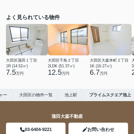
よく見られている物件
大田区蒲田１丁目
大田区千鳥２丁目
大田区大森本町２丁目
1R (14.52㎡)
2LDK (51.37㎡)
1K (16.27㎡)
3
7.5
12.5
6.7
万円
万円
万円
ャー
大田区の物件一覧
池上駅
プライムスクエア池上
蒲田大森不動産
03-6404-9221
お問い合わせ