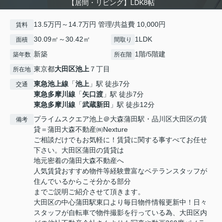
【居間・リビング】LDK8帖
13.5万円～14.7万円 管理/共益費 10,000円
賃料
30.09㎡～30.42㎡
1LDK
面積
間取り
新築
1階/5階建
築年数
所在階
東京都
大田区
池上
７丁目
所在地
東急池上線
「
池上
」駅 徒歩7分
交通
東急多摩川線
「
矢口渡
」駅 徒歩7分
東急多摩川線
「
武蔵新田
」駅 徒歩12分
プライムスクエア池上＠大森蒲田駅・品川区大田区の賃
備考
貸＝蒲田大森不動産㈱Nexture
ご相談だけでもお気軽に！賃貸に関する事すべてお任せ
下さい。大田区蒲田の賃貸は
地元密着の蒲田大森不動産へ
人気賃貸おすすめ物件等経験豊富なベテランスタッフが
住んでいるからこそ分かる部分
までご説明ご紹介させて頂きます。
大田区の中心蒲田駅東口より毎日物件情報更新中！日々
スタッフが自転車で物件撮影を行っている為、大田区内