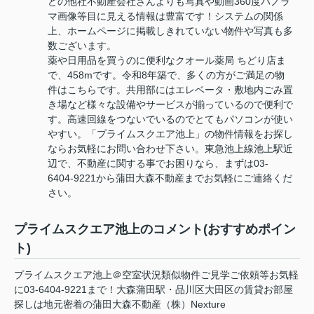
どの他社不動産会社さんよりも写真や動画360度パノラ
マ画像等目に見える情報は豊富です！システムの関係
上、ホームページに掲載しきれていない物件や写真も多
数ございます。
薬や日用品を買うのに便利なクオール薬局 ちどり店ま
で、458mです。令和8年築で、多くの方がご満足の物
件はこちらです。共用部にはエレベータ・敷地内ごみ置
き場など様々な設備やサービスが揃っているので便利で
す。高速回線をつないでいるのでとてもパソコンが使い
やすい。「プライムスクエア池上」の物件情報をお探し
ならお気軽にお問い合わせ下さい。東急池上線池上駅近
辺で、不動産に関する事でお困りなら、まずは03-
6404-9221から蒲田大森不動産までお気軽にご連絡くだ
さい。
プライムスクエア池上のコメント(おすすめポイン
ト)
プライムスクエア池上＠空室状況類似物件ご見学ご依頼等お気軽
に03-6404-9221まで！大森蒲田駅・品川区大田区の賃貸お部屋
探しは地元密着の蒲田大森不動産（株）Nexture