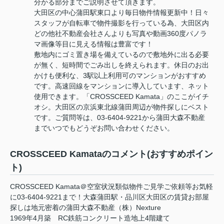
分かる部分までご説明させて頂きます。
大田区の中心蒲田駅東口より毎日物件情報更新中！日々
スタッフが自転車で物件撮影を行っている為、大田区内
どの他社不動産会社さんよりも写真や動画360度パノラ
マ画像等目に見える情報は豊富です！
敷地内にゴミ置き場を備えているので敷地外に出る必要
が無く、短時間でごみ出しを終えられます。休日のお出
かけも便利な、3駅以上利用可のマンションがおすすめ
です。高速回線をマンションに導入しています、ネット
使用できます。「CROSSCEED Kamata」のここがイチ
オシ。大田区の京浜東北線蒲田周辺が物件探しにベスト
です。ご質問等は、03-6404-9221から蒲田大森不動産
までいつでもどうぞお問い合わせください。
CROSSCEED Kamataのコメント(おすすめポイン
ト)
CROSSCEED Kamata＠空室状況類似物件ご見学ご依頼等お気軽
に03-6404-9221まで！大森蒲田駅・品川区大田区の賃貸お部屋
探しは地元密着の蒲田大森不動産（株）Nexture
1969年4月築 RC鉄筋コンクリート造地上4階建て