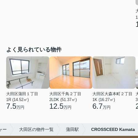
1
よく見られている物件
大田区蒲田１丁目
大田区千鳥２丁目
大田区大森本町２丁目
1R (14.52㎡)
2LDK (51.37㎡)
1K (16.27㎡)
3
7.5
12.5
6.7
万円
万円
万円
ャー
大田区の物件一覧
蒲田駅
CROSSCEED Kamata