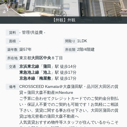
【外観】外観
- 管理/共益費 -
賃料
-
1LDK
面積
間取り
築57年
2階/4階建
築年数
所在階
東京都
大田区
中央
８丁目
所在地
京浜東北線
「
蒲田
」駅 徒歩14分
交通
東急池上線
「
池上
」駅 徒歩17分
京急本線
「
梅屋敷
」駅 徒歩17分
CROSSCEED Kamata＠大森蒲田駅・品川区大田区の賃
備考
貸＝蒲田大森不動産㈱Nexture
ご予算に合わせてクレジットカードでのご契約金分割払
い・保証人不要でのご契約も可能です！お気軽にご相談
下さい。賃貸に関する事お任せ下さい。大田区蒲田の賃
貸は地元密着の蒲田大森不動産へ
人気賃貸おすすめ物件等スタッフが住んでいるからこそ