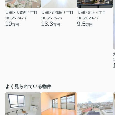
大田区大森西４丁目
大田区西蒲田７丁目
大田区池上４丁目
1K (25.74㎡)
1K (25.75㎡)
1K (21.20㎡)
10
13.3
9.5
万円
万円
万円
1
よく見られている物件