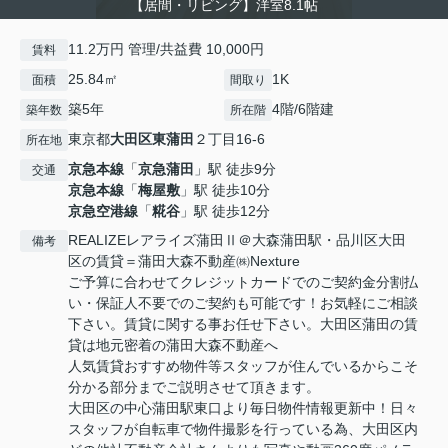
【居間・リビング】洋室8.1帖
11.2万円 管理/共益費 10,000円
賃料
25.84㎡
1K
面積
間取り
築5年
4階/6階建
築年数
所在階
東京都
大田区
東蒲田
２丁目16-6
所在地
京急本線
「
京急蒲田
」駅 徒歩9分
交通
京急本線
「
梅屋敷
」駅 徒歩10分
京急空港線
「
糀谷
」駅 徒歩12分
REALIZEレアライズ蒲田Ⅱ＠大森蒲田駅・品川区大田
備考
区の賃貸＝蒲田大森不動産㈱Nexture
ご予算に合わせてクレジットカードでのご契約金分割払
い・保証人不要でのご契約も可能です！お気軽にご相談
下さい。賃貸に関する事お任せ下さい。大田区蒲田の賃
貸は地元密着の蒲田大森不動産へ
人気賃貸おすすめ物件等スタッフが住んでいるからこそ
分かる部分までご説明させて頂きます。
大田区の中心蒲田駅東口より毎日物件情報更新中！日々
スタッフが自転車で物件撮影を行っている為、大田区内