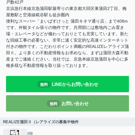
戸数42戸
京浜急行本線京急蒲田駅最寄りの東京都大田区東蒲田2丁目、梅
屋敷駅と空港線糀谷駅も徒歩圏内
便利なスーパー「まいばすけっと 蒲田キネマ通り店」まで408m
です。外観タイル張りの物件です。共用部には敷地内ごみ置き
場・エレベータなどが備わっておりとても充実しています。新た
な回線工事の必要ない、非常に速く安定的な高速インターネット
付きの物件です。こだわりポイント満載のREALIZEレアライズ蒲
田Ⅱ。より多くの不動産情報をお求めなら、まずは蒲田大森不動
産までご連絡ください。当社では、京急本線京急蒲田を中心に多
種多様な不動産情報を取り扱っております。
LINEからお問い合わせ
無料
お問い合わせ
無料
REALIZE蒲田Ⅱ（レアライズの募集中物件
4階