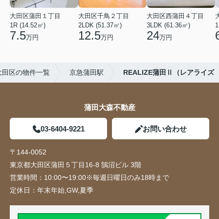
大田区蒲田１丁目
大田区千鳥２丁目
大田区西蒲田４丁目
1R (14.52㎡)
2LDK (51.37㎡)
3LDK (61.36㎡)
1
7.5
12.5
24
万円
万円
万円
大田区の物件一覧
京急蒲田駅
REALIZE蒲田Ⅱ（レアライズ
蒲田大森不動産
03-6404-9221
お問い合わせ
〒144-0052
東京都大田区蒲田５丁目16-8 鵠沼ビル 3階
営業時間：
10:00〜19:00※毎週日曜日のみ18時まで
定休日：
年末年始,GW,夏季