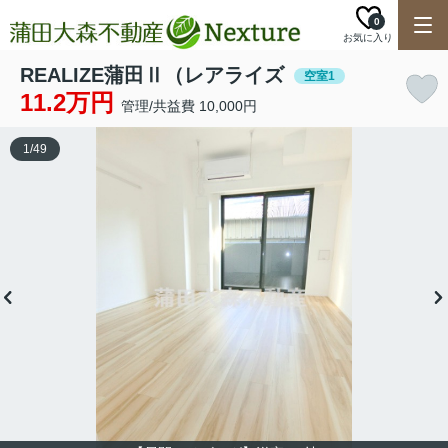
0
お気に入り
REALIZE蒲田Ⅱ（レアライズ
空室1
11.2万円
管理/共益費 10,000円
1
/
49