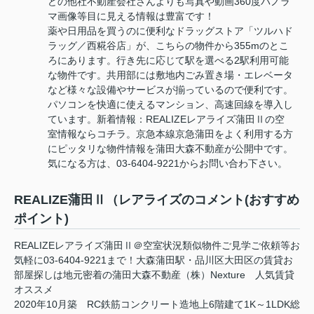
どの他社不動産会社さんよりも写真や動画360度パノラ
マ画像等目に見える情報は豊富です！
薬や日用品を買うのに便利なドラッグストア「ツルハド
ラッグ／西糀谷店」が、こちらの物件から355mのとこ
ろにあります。行き先に応じて駅を選べる2駅利用可能
な物件です。共用部には敷地内ごみ置き場・エレベータ
など様々な設備やサービスが揃っているので便利です。
パソコンを快適に使えるマンション、高速回線を導入し
ています。新着情報：REALIZEレアライズ蒲田Ⅱの空
室情報ならコチラ。京急本線京急蒲田をよく利用する方
にピッタリな物件情報を蒲田大森不動産が公開中です。
気になる方は、03-6404-9221からお問い合わ下さい。
REALIZE蒲田Ⅱ（レアライズのコメント(おすすめ
ポイント)
REALIZEレアライズ蒲田Ⅱ＠空室状況類似物件ご見学ご依頼等お
気軽に03-6404-9221まで！大森蒲田駅・品川区大田区の賃貸お
部屋探しは地元密着の蒲田大森不動産（株）Nexture 人気賃貸
オススメ
2020年10月築 RC鉄筋コンクリート造地上6階建て1K～1LDK総