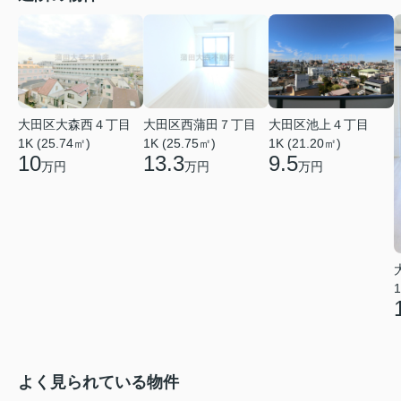
大田区大森西４丁目
大田区西蒲田７丁目
大田区池上４丁目
1K (25.74㎡)
1K (25.75㎡)
1K (21.20㎡)
10
13.3
9.5
万円
万円
万円
1
よく見られている物件