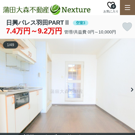
0
お気に入り
日興パレス羽田PARTⅡ
空室3
7.4万円～9.2万円
管理/共益費 0円～10,000円
1
/
49