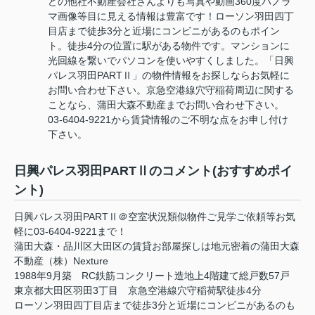
どの他社不動産会社さんよりも写真や動画360度パノラ
マ画像等目に見える情報は豊富です！ローソン羽田四丁
目店まで徒歩3分と近場にコンビニがあるのもポイン
ト。徒歩4分の位置に駅がある物件です。マンションに
光回線を繋いでパソコンを使いやすくしました。「日興
パレス羽田PARTⅡ」の物件情報をお探しならお気軽に
お問い合わせ下さい。京急空港線穴守稲荷周辺に関する
ことなら、蒲田大森不動産までお問い合わせ下さい。
03-6404-9221から賃貸情報のご不明な点をお申し付け
下さい。
日興パレス羽田PARTⅡのコメント(おすすめポイ
ント)
日興パレス羽田PARTⅡ＠空室状況類似物件ご見学ご依頼等お気
軽に03-6404-9221まで！
蒲田大森・品川区大田区の賃貸お部屋探しは地元密着の蒲田大森
不動産（株）Nexture
1988年9月築 RC鉄筋コンクリート造地上4階建て総戸数57戸
東京都大田区羽田3丁目 京急空港線穴守稲荷駅徒歩4分
ローソン羽田四丁目店まで徒歩3分と近場にコンビニがあるのも