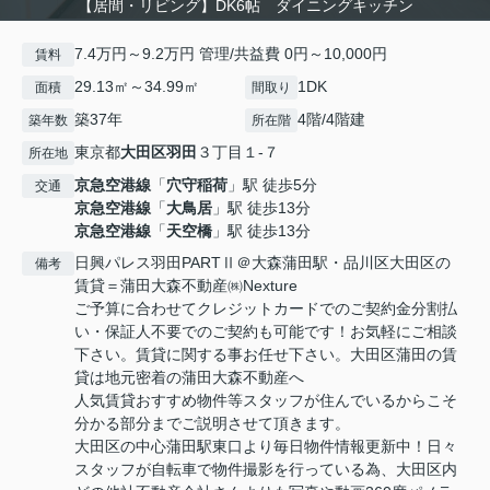
【居間・リビング】DK6帖 ダイニングキッチン
7.4万円～9.2万円 管理/共益費 0円～10,000円
賃料
29.13㎡～34.99㎡
1DK
面積
間取り
築37年
4階/4階建
築年数
所在階
東京都
大田区
羽田
３丁目１-７
所在地
京急空港線
「
穴守稲荷
」駅 徒歩5分
交通
京急空港線
「
大鳥居
」駅 徒歩13分
京急空港線
「
天空橋
」駅 徒歩13分
日興パレス羽田PARTⅡ＠大森蒲田駅・品川区大田区の
備考
賃貸＝蒲田大森不動産㈱Nexture
ご予算に合わせてクレジットカードでのご契約金分割払
い・保証人不要でのご契約も可能です！お気軽にご相談
下さい。賃貸に関する事お任せ下さい。大田区蒲田の賃
貸は地元密着の蒲田大森不動産へ
人気賃貸おすすめ物件等スタッフが住んでいるからこそ
分かる部分までご説明させて頂きます。
大田区の中心蒲田駅東口より毎日物件情報更新中！日々
スタッフが自転車で物件撮影を行っている為、大田区内