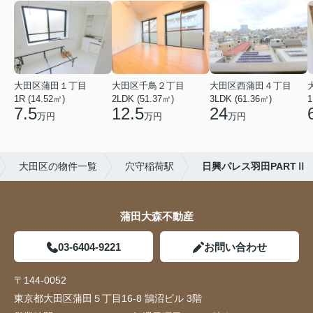
大田区蒲田１丁目
大田区千鳥２丁目
大田区西蒲田４丁目
1R (14.52㎡)
2LDK (51.37㎡)
3LDK (61.36㎡)
1
7.5
12.5
24
万円
万円
万円
大田区の物件一覧
穴守稲荷駅
日興パレス羽田PARTⅡ
蒲田大森不動産
03-6404-9221
お問い合わせ
〒144-0052
東京都大田区蒲田５丁目16-8 鵠沼ビル 3階