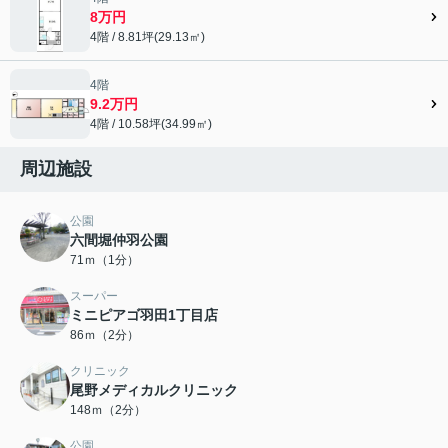
8万円
4階 / 8.81坪(29.13㎡)
4階
9.2万円
4階 / 10.58坪(34.99㎡)
周辺施設
公園
六間堀仲羽公園
71ｍ（1分）
スーパー
ミニピアゴ羽田1丁目店
86ｍ（2分）
クリニック
尾野メディカルクリニック
148ｍ（2分）
公園