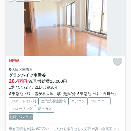
NEW
大田区南雪谷
グランハイツ南雪谷
20.4
万円
管理/共益費15,000円
1階 / 57.72㎡ / 2LDK /築20年
東急池上線「雪が谷大塚」駅 徒歩7分
東急池上線「石川台」駅 徒歩10分
バス・トイレ別
室内洗濯機置場
エアコン
バルコニー
フローリング
都市ガス
動画
パノラマ
専有面積も余裕の57.72㎡。こだわり条件として好評が高い全居室フロ