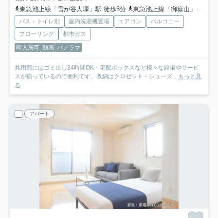
東急池上線「雪が谷大塚」駅 徒歩3分
東急池上線「御嶽山」駅 徒歩8分
バス・トイレ別
室内洗濯機置場
エアコン
バルコニー
フローリング
都市ガス
即入居可
動画
パノラマ
共用部にはゴミ出し24時間OK・宅配ボックスなど様々な設備やサービ
スが揃っているので便利です。収納はクロゼット・シューズ...
もっと見
る
アパート