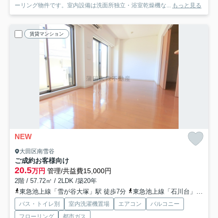
ーリング物件です。室内設備は洗面所独立・浴室乾燥機な...
もっと見る
賃貸マンション
NEW
大田区南雪谷
ご成約お客様向け
20.5
万円
管理/共益費15,000円
2階 / 57.72㎡ / 2LDK /築20年
東急池上線「雪が谷大塚」駅 徒歩7分
東急池上線「石川台」駅 徒歩10分
バス・トイレ別
室内洗濯機置場
エアコン
バルコニー
フローリング
都市ガス