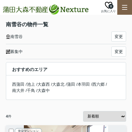
0
お気に入り
南雪谷の物件一覧
南雪谷
変更
募集中
変更
おすすめのエリア
西蒲田
/
池上
/
大森西
/
大森北
/
蒲田
/
本羽田
/
西六郷
/
南大井
/
千鳥
/
大森中
4
件
賃貸マンション