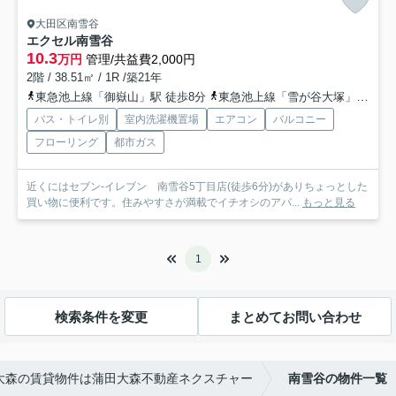
大田区南雪谷
エクセル南雪谷
10.3
万円
管理/共益費2,000円
2階 / 38.51㎡ / 1R /築21年
東急池上線「御嶽山」駅 徒歩8分
東急池上線「雪が谷大塚」駅 徒歩13分
バス・トイレ別
室内洗濯機置場
エアコン
バルコニー
フローリング
都市ガス
近くにはセブン-イレブン 南雪谷5丁目店(徒歩6分)がありちょっとした
買い物に便利です。住みやすさが満載でイチオシのアパ...
もっと見る
1
検索条件を変更
まとめてお問い合わせ
大森の賃貸物件は蒲田大森不動産ネクスチャー
南雪谷の物件一覧