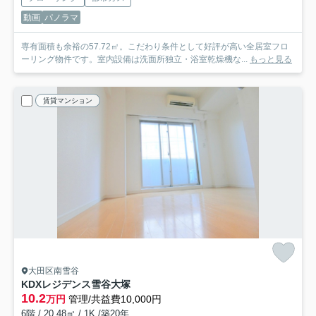
動画
パノラマ
専有面積も余裕の57.72㎡。こだわり条件として好評が高い全居室フロ
ーリング物件です。室内設備は洗面所独立・浴室乾燥機な...
もっと見る
賃貸マンション
大田区南雪谷
KDXレジデンス雪谷大塚
10.2
万円
管理/共益費10,000円
6階 / 20.48㎡ / 1K /築20年