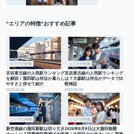
を解説
”エリアの特徴”おすすめ記事
エリアの特徴
エリアの特徴
京浜東北線の人気駅ランキング
京浜東北線の人気駅ランキング
を解説！蒲田駅は何位か暮らし
は？大森駅は何位かデータで比
やすさと併せて紹介
較検証
2026.08.06
2026.08.04
エリアの特徴
エリアの特徴
新空港線の蒲田新駅は切り欠き
2026年8月9日は大蒲田祭開