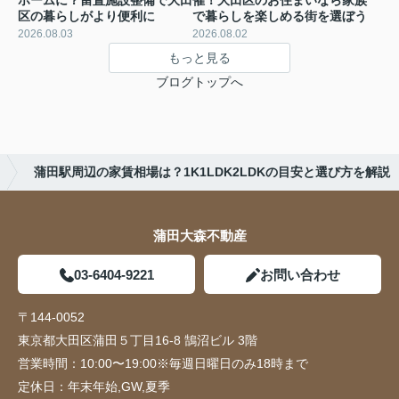
ホームに？留置施設整備で大田
催！大田区のお住まいなら家族
区の暮らしがより便利に
で暮らしを楽しめる街を選ぼう
2026.08.03
2026.08.02
もっと見る
ブログトップへ
蒲田駅周辺の家賃相場は？1K1LDK2LDKの目安と選び方を解説
蒲田大森不動産
03-6404-9221
お問い合わせ
〒144-0052
東京都大田区蒲田５丁目16-8 鵠沼ビル 3階
営業時間：
10:00〜19:00※毎週日曜日のみ18時まで
定休日：
年末年始,GW,夏季