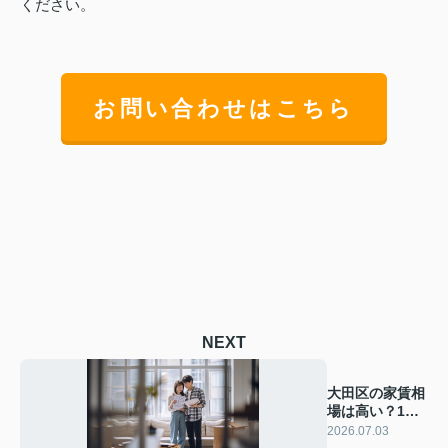
ください。
お問い合わせはこちら
NEXT
大田区の家賃相
場は高い？1人
暮らしと2人暮
2026.07.03
らしの適正家賃