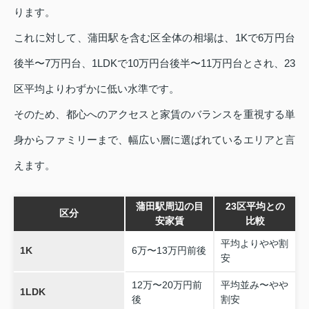
ります。
これに対して、蒲田駅を含む区全体の相場は、1Kで6万円台
後半〜7万円台、1LDKで10万円台後半〜11万円台とされ、23
区平均よりわずかに低い水準です。
そのため、都心へのアクセスと家賃のバランスを重視する単
身からファミリーまで、幅広い層に選ばれているエリアと言
えます。
蒲田駅周辺の目
23区平均との
区分
安家賃
比較
平均よりやや割
1K
6万〜13万円前後
安
12万〜20万円前
平均並み〜やや
1LDK
後
割安