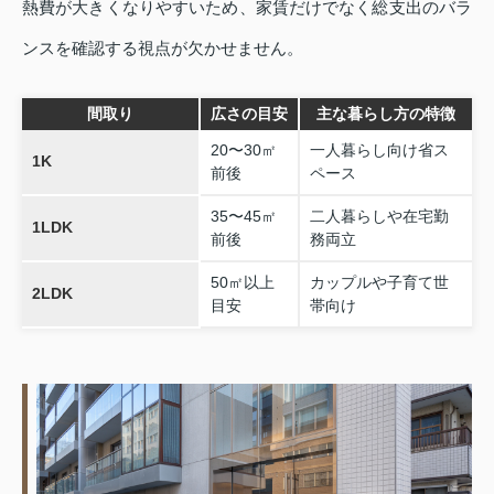
熱費が大きくなりやすいため、家賃だけでなく総支出のバラ
ンスを確認する視点が欠かせません。
間取り
広さの目安
主な暮らし方の特徴
20〜30㎡
一人暮らし向け省ス
1K
前後
ペース
35〜45㎡
二人暮らしや在宅勤
1LDK
前後
務両立
50㎡以上
カップルや子育て世
2LDK
目安
帯向け