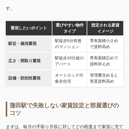
す。
選びやすい物件
想定される家賃
重視したいポイント
タイプ
イメージ
駅徒歩5分前後
専有面積小さめ
駅近・築浅重視
のマンション
で賃料高め
駅徒歩10分超の
専有面積広めで
広さ・間取り重視
アパート
賃料抑えめ
オートロック付
管理費含めると
設備・防犯性重視
集合住宅
実質賃料高め
蒲田駅で失敗しない家賃設定と部屋選びの
コツ
まずは、毎月の手取り月収に対してどの程度まで家賃に充て