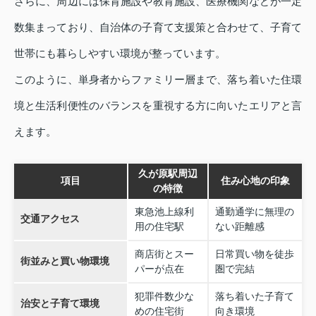
さらに、周辺には保育施設や教育施設、医療機関などが一定
数集まっており、自治体の子育て支援策と合わせて、子育て
世帯にも暮らしやすい環境が整っています。
このように、単身者からファミリー層まで、落ち着いた住環
境と生活利便性のバランスを重視する方に向いたエリアと言
えます。
久が原駅周辺
項目
住み心地の印象
の特徴
東急池上線利
通勤通学に無理の
交通アクセス
用の住宅駅
ない距離感
商店街とスー
日常買い物を徒歩
街並みと買い物環境
パーが点在
圏で完結
犯罪件数少な
落ち着いた子育て
治安と子育て環境
めの住宅街
向き環境