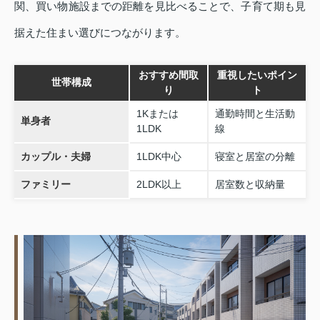
関、買い物施設までの距離を見比べることで、子育て期も見
据えた住まい選びにつながります。
おすすめ間取
重視したいポイン
世帯構成
り
ト
1Kまたは
通勤時間と生活動
単身者
1LDK
線
カップル・夫婦
1LDK中心
寝室と居室の分離
ファミリー
2LDK以上
居室数と収納量