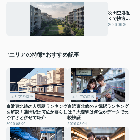
羽田空港近
くで快適な
賃貸生活を
2026.06.30
楽しむ方法
とは？
”エリアの特徴”おすすめ記事
エリアの特徴
エリアの特徴
京浜東北線の人気駅ランキング
京浜東北線の人気駅ランキング
を解説！蒲田駅は何位か暮らし
は？大森駅は何位かデータで比
やすさと併せて紹介
較検証
2026.08.06
2026.08.04