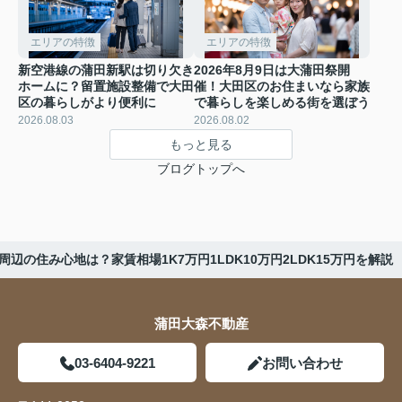
エリアの特徴
エリアの特徴
新空港線の蒲田新駅は切り欠き
2026年8月9日は大蒲田祭開
ホームに？留置施設整備で大田
催！大田区のお住まいなら家族
区の暮らしがより便利に
で暮らしを楽しめる街を選ぼう
2026.08.03
2026.08.02
もっと見る
ブログトップへ
周辺の住み心地は？家賃相場1K7万円1LDK10万円2LDK15万円を解説
蒲田大森不動産
03-6404-9221
お問い合わせ