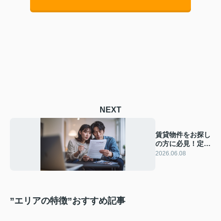
NEXT
賃貸物件をお探し
の方に必見！定期
借家契約とは何か
2026.06.08
メリットと注意点
を解説
”エリアの特徴”おすすめ記事