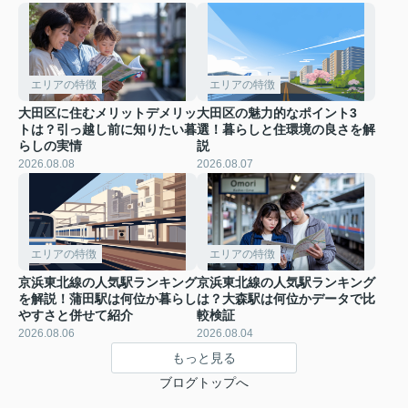
エリアの特徴
エリアの特徴
大田区に住むメリットデメリッ
大田区の魅力的なポイント3
トは？引っ越し前に知りたい暮
選！暮らしと住環境の良さを解
らしの実情
説
2026.08.08
2026.08.07
エリアの特徴
エリアの特徴
京浜東北線の人気駅ランキング
京浜東北線の人気駅ランキング
を解説！蒲田駅は何位か暮らし
は？大森駅は何位かデータで比
やすさと併せて紹介
較検証
2026.08.06
2026.08.04
もっと見る
ブログトップへ