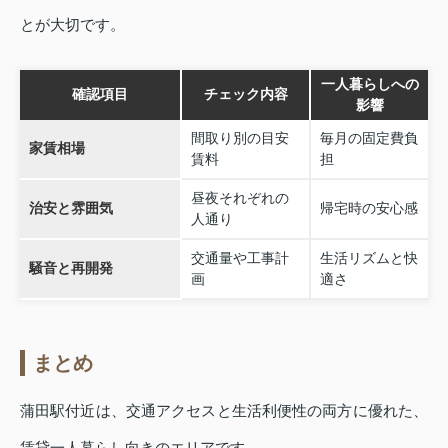
とが大切です。
一人暮らしへの
確認項目
チェック内容
影響
間取り別の目安
毎月の固定費負
家賃相場
賃料
担
昼夜それぞれの
治安と雰囲気
帰宅時の安心感
人通り
交通量や工事計
生活リズムと快
騒音と再開発
画
適さ
まとめ
蒲田駅付近は、交通アクセスと生活利便性の両方に優れた、
賃貸一人暮らし向きのエリアです。