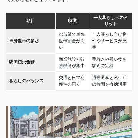
一人暮らしへのメ
項目
特徴
リット
都市部で単独
一人暮らし向け物
単身世帯の多さ
世帯割合が高
件やサービスが充
い
実
商業施設と行
手続きや買い物を
駅周辺の集積
政機能が集中
駅近で完結
交通と日常利
通勤通学と私生活
暮らしのバランス
便性の両立
の時間を有効活用