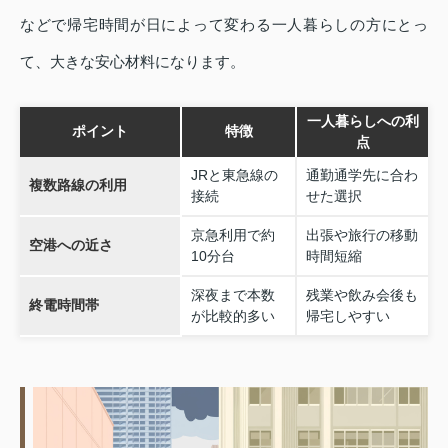
などで帰宅時間が日によって変わる一人暮らしの方にとっ
て、大きな安心材料になります。
一人暮らしへの利
ポイント
特徴
点
JRと東急線の
通勤通学先に合わ
複数路線の利用
接続
せた選択
京急利用で約
出張や旅行の移動
空港への近さ
10分台
時間短縮
深夜まで本数
残業や飲み会後も
終電時間帯
が比較的多い
帰宅しやすい