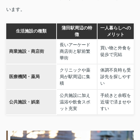
います。
蒲田駅周辺の特
一人暮らしへの
生活施設の種類
徴
メリット
長いアーケード
買い物と外食を
商業施設・商店街
商店街と駅前繁
徒歩で完結
華街
クリニックや薬
体調不良時も受
医療機関・薬局
局が駅周辺に集
診先を探しやす
積
い
公共施設に加え
手続きと余暇を
公共施設・娯楽
温浴や飲食スポ
近場で済ませや
ット充実
すい