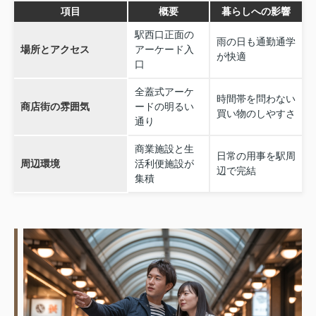
項目
概要
暮らしへの影響
駅西口正面の
雨の日も通勤通学
場所とアクセス
アーケード入
が快適
口
全蓋式アーケ
時間帯を問わない
商店街の雰囲気
ードの明るい
買い物のしやすさ
通り
商業施設と生
日常の用事を駅周
周辺環境
活利便施設が
辺で完結
集積