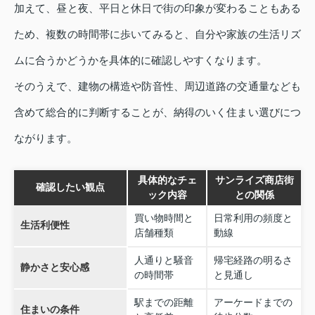
加えて、昼と夜、平日と休日で街の印象が変わることもある
ため、複数の時間帯に歩いてみると、自分や家族の生活リズ
ムに合うかどうかを具体的に確認しやすくなります。
そのうえで、建物の構造や防音性、周辺道路の交通量なども
含めて総合的に判断することが、納得のいく住まい選びにつ
ながります。
具体的なチェ
サンライズ商店街
確認したい観点
ック内容
との関係
買い物時間と
日常利用の頻度と
生活利便性
店舗種類
動線
人通りと騒音
帰宅経路の明るさ
静かさと安心感
の時間帯
と見通し
駅までの距離
アーケードまでの
住まいの条件