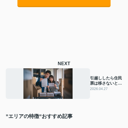
NEXT
引越ししたら住民
票は移さないとい
けないの？義務と
2026.04.27
例外をわかりやす
く解説
”エリアの特徴”おすすめ記事