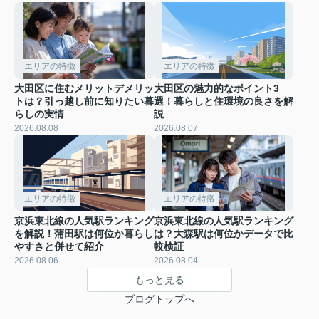
エリアの特徴
エリアの特徴
大田区に住むメリットデメリッ
大田区の魅力的なポイント3
トは？引っ越し前に知りたい暮
選！暮らしと住環境の良さを解
らしの実情
説
2026.08.08
2026.08.07
エリアの特徴
エリアの特徴
京浜東北線の人気駅ランキング
京浜東北線の人気駅ランキング
を解説！蒲田駅は何位か暮らし
は？大森駅は何位かデータで比
やすさと併せて紹介
較検証
2026.08.06
2026.08.04
もっと見る
ブログトップへ