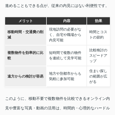
進めることもできる点が、従来の内見にはない利便性です。
メリット
内容
効果
現地訪問の必要がな
移動時間・交通費の削
時間とコス
く、自宅や職場から
減
トの節約
内見可能
比較検討の
複数物件を効率的に比
短時間で複数の物件
スピードア
較
を連続して見学可能
ップ
住まい探し
地方や別都市からも
遠方からの検討が容易
の範囲が広
気軽に参加可能
がる
このように、移動不要で複数物件を比較できるオンライン内
見や豊富な写真・動画の活用は、時間的・心理的なハードル