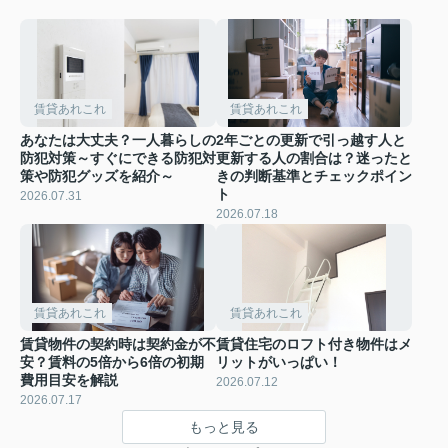
賃貸あれこれ
賃貸あれこれ
あなたは大丈夫？一人暮らしの
2年ごとの更新で引っ越す人と
防犯対策～すぐにできる防犯対
更新する人の割合は？迷ったと
策や防犯グッズを紹介～
きの判断基準とチェックポイン
ト
2026.07.31
2026.07.18
賃貸あれこれ
賃貸あれこれ
賃貸物件の契約時は契約金が不
賃貸住宅のロフト付き物件はメ
安？賃料の5倍から6倍の初期
リットがいっぱい！
費用目安を解説
2026.07.12
2026.07.17
もっと見る