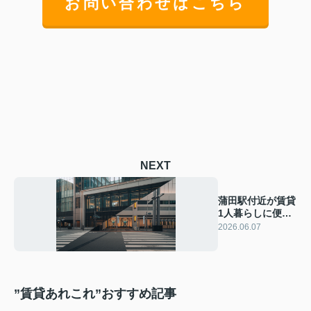
お問い合わせはこちら
NEXT
蒲田駅付近が賃貸
1人暮らしに便利
で人気な理由！交
2026.06.07
通生活環境から魅
力を紹介
”賃貸あれこれ”おすすめ記事