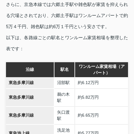
さらに、京急本線では六郷土手駅や雑色駅が家賃を抑えられ
る穴場とされており、六郷土手駅はワンルームアパートで約
5万４千円、雑色駅は約6万１千円という安さです。
以下は、各路線ごとの駅名とワンルーム家賃相場を整理した
表です：
ワンルーム家賃相場（ア
沿線
駅名
パート）
東急多摩川線
沼部駅
約6.12万円
鵜の木
東急多摩川線
約5.82万円
駅
矢口渡
東急多摩川線
約6.65万円
駅
洗足池
東急池上線
約5.77万円