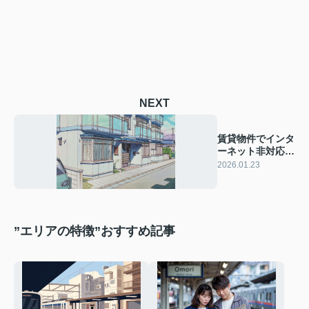
NEXT
賃貸物件でインタ
ーネット非対応の
物件もあります？
2026.01.23
選び方や対策方法
を紹介
”エリアの特徴”おすすめ記事