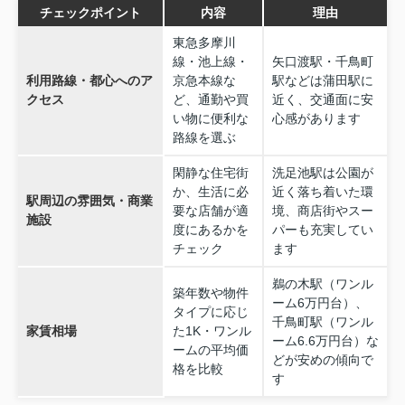
チェックポイント
内容
理由
東急多摩川
線・池上線・
矢口渡駅・千鳥町
利用路線・都心へのア
京急本線な
駅などは蒲田駅に
クセス
ど、通勤や買
近く、交通面に安
い物に便利な
心感があります
路線を選ぶ
閑静な住宅街
洗足池駅は公園が
か、生活に必
近く落ち着いた環
駅周辺の雰囲気・商業
要な店舗が適
境、商店街やスー
施設
度にあるかを
パーも充実してい
チェック
ます
鵜の木駅（ワンル
築年数や物件
ーム6万円台）、
タイプに応じ
千鳥町駅（ワンル
家賃相場
た1K・ワンル
ーム6.6万円台）な
ームの平均価
どが安めの傾向で
格を比較
す