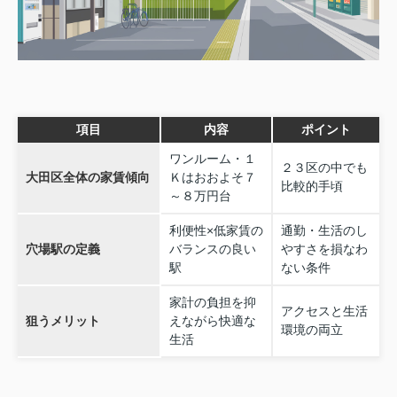
項目
内容
ポイント
ワンルーム・１
２３区の中でも
大田区全体の家賃傾向
Ｋはおおよそ７
比較的手頃
～８万円台
利便性×低家賃の
通勤・生活のし
穴場駅の定義
バランスの良い
やすさを損なわ
駅
ない条件
家計の負担を抑
アクセスと生活
狙うメリット
えながら快適な
環境の両立
生活