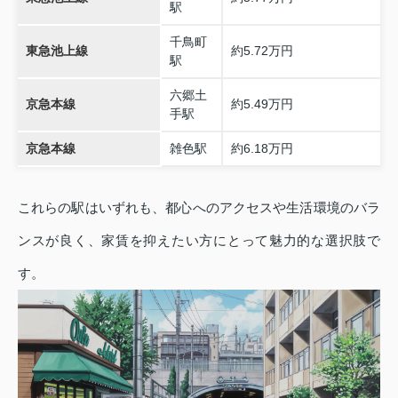
駅
千鳥町
東急池上線
約5.72万円
駅
六郷土
京急本線
約5.49万円
手駅
京急本線
雑色駅
約6.18万円
これらの駅はいずれも、都心へのアクセスや生活環境のバラ
ンスが良く、家賃を抑えたい方にとって魅力的な選択肢で
す。