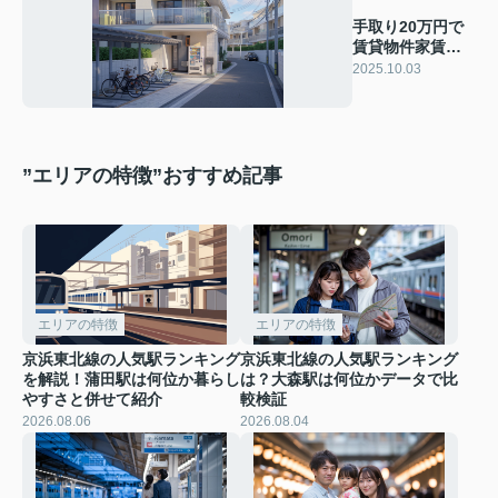
手取り20万円で
賃貸物件家賃は
いくらがいい？
2025.10.03
相場や家計のバ
ランスも解説
”エリアの特徴”おすすめ記事
エリアの特徴
エリアの特徴
京浜東北線の人気駅ランキング
京浜東北線の人気駅ランキング
を解説！蒲田駅は何位か暮らし
は？大森駅は何位かデータで比
やすさと併せて紹介
較検証
2026.08.06
2026.08.04