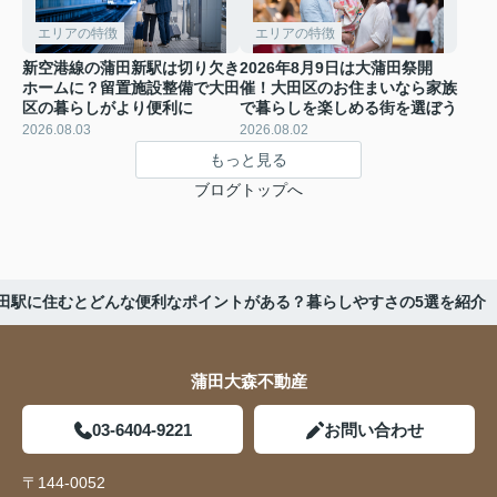
エリアの特徴
エリアの特徴
新空港線の蒲田新駅は切り欠き
2026年8月9日は大蒲田祭開
ホームに？留置施設整備で大田
催！大田区のお住まいなら家族
区の暮らしがより便利に
で暮らしを楽しめる街を選ぼう
2026.08.03
2026.08.02
もっと見る
ブログトップへ
田駅に住むとどんな便利なポイントがある？暮らしやすさの5選を紹介
蒲田大森不動産
03-6404-9221
お問い合わせ
〒144-0052