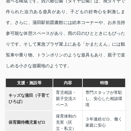
遊べる構成です。西六郷公園（タイヤ公園）は、廃タイヤで
作られた迫力ある遊具があり、子どもの好奇心を刺激しま
す。さらに、蒲田駅前図書館には絵本コーナーや、お弁当持
参可能な休憩スペースがあり、雨の日のひとときにもぴった
りです。そして東急プラザ屋上にある「かまたえん」には観
覧車や乗り物、トランポリンのような遊具もあり、親子で楽
しめる小さな遊園地のようです。
支援・施設等
内容
特徴
育児相談・
専門スタッフが常駐
キッズな蒲田（子育て
親子交流ス
し、安心した相談環
ひろば）
ペース
境
保育体制の
３年連続ゼロ、働く
保育園待機児童ゼロ
充実（区
家庭に安心
立・私立）