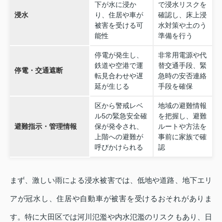
下が水に浸か
で浸水リスクを
浸水
り、住居や車が
確認し、床上浸
被害を受ける可
水対策や土のう
能性
準備を行う
停電が発生し、
非常用電源や代
鉄道や空港で運
替交通手段、緊
停電・交通遮断
転見合わせや遅
急時の安否連絡
延が生じる
手段を確保
区から警戒レベ
地域の避難情報
ル5の緊急安全確
を把握し、避難
避難指示・管理情報
保が発令され、
ルートや方法を
上階への避難が
事前に家族で確
呼びかけられる
認
まず、激しい雨による浸水被害では、低地や道路、地下エリ
アが冠水し、住居や自動車が被害を受けるおそれがありま
す。特に大田区では河川氾濫や内水氾濫のリスクもあり、日