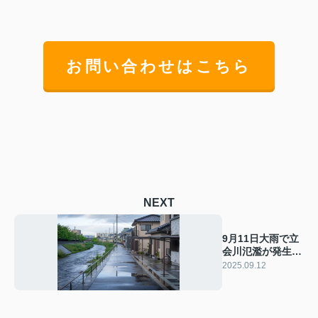
お問い合わせはこちら
NEXT
9月11日大雨で立
会川氾濫が発生住
んでも大丈夫？安
2025.09.12
全性の判断ポイン
トも解説