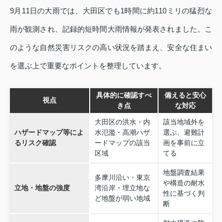
9月11日の大雨では、大田区でも1時間に約110ミリの猛烈な
雨が観測され、記録的短時間大雨情報が発表されました。こ
のような自然災害リスクの高い状況を踏まえ、安全な住まい
を選ぶ上で重要なポイントを整理しています。
具体的に確認すべ
備えると安心
視点
き点
な対応
大田区の洪水・内
該当地域外を
ハザードマップ等によ
水氾濫・高潮ハザ
選ぶ、避難計
るリスク確認
ードマップの該当
画を事前に立
区域
てる
地盤調査結果
多摩川沿い・東京
や構造の耐水
立地・地盤の強度
湾沿岸・埋立地な
性に基づく判
ど地盤が弱い地域
断