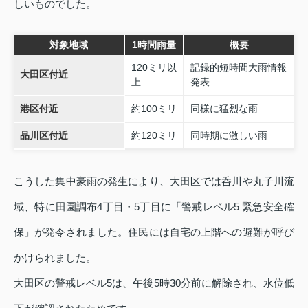
しいものでした。
対象地域
1時間雨量
概要
120ミリ以
記録的短時間大雨情報
大田区付近
上
発表
港区付近
約100ミリ
同様に猛烈な雨
品川区付近
約120ミリ
同時期に激しい雨
こうした集中豪雨の発生により、大田区では呑川や丸子川流
域、特に田園調布4丁目・5丁目に「警戒レベル5 緊急安全確
保」が発令されました。住民には自宅の上階への避難が呼び
かけられました。
大田区の警戒レベル5は、午後5時30分前に解除され、水位低