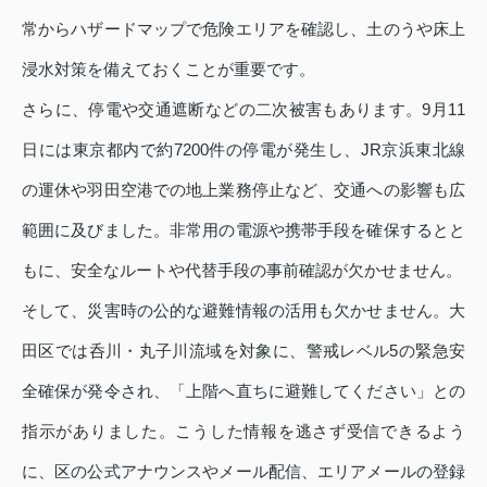
常からハザードマップで危険エリアを確認し、土のうや床上
浸水対策を備えておくことが重要です。
さらに、停電や交通遮断などの二次被害もあります。9月11
日には東京都内で約7200件の停電が発生し、JR京浜東北線
の運休や羽田空港での地上業務停止など、交通への影響も広
範囲に及びました。非常用の電源や携帯手段を確保するとと
もに、安全なルートや代替手段の事前確認が欠かせません。
そして、災害時の公的な避難情報の活用も欠かせません。大
田区では呑川・丸子川流域を対象に、警戒レベル5の緊急安
全確保が発令され、「上階へ直ちに避難してください」との
指示がありました。こうした情報を逃さず受信できるよう
に、区の公式アナウンスやメール配信、エリアメールの登録