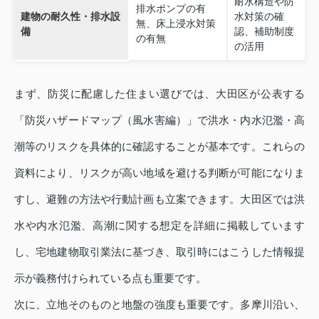
耐水構造や防
排水ポンプの有
建物の耐久性・排水設
水対策の確
無、床上浸水対策
備
認、補助制度
の有無
の活用
まず、防災に配慮した住まい選びでは、大田区が公表する
「防災ハザードマップ（風水害編）」で洪水・内水氾濫・高
潮等のリスクを具体的に確認することが基本です。これらの
資料により、リスクが高い地域を避ける判断が可能になりま
すし、避難の方法や行動計画も立案できます。大田区では洪
水や内水氾濫、高潮に関する想定を詳細に掲載しています
し、宅地建物取引業法に基づき、取引時にはこうした情報提
示が義務付けられている点も重要です。
次に、立地そのものと地盤の強度も重要です。多摩川沿い、