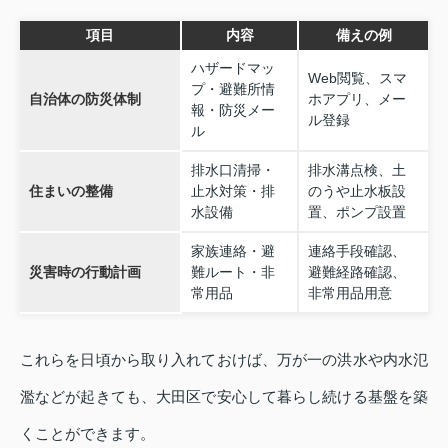
項目
内容
備えの例
ハザードマッ
Web閲覧、スマ
プ・避難所情
自治体の防災体制
ホアプリ、メー
報・防災メー
ル登録
ル
排水口清掃・
排水溝点検、土
住まいの整備
止水対策・排
のうや止水板設
水設備
置、ポンプ設置
家族連絡・避
連絡手段確認、
災害時の行動計画
難ルート・非
避難経路確認、
常用品
非常用品用意
これらを日頃から取り入れておけば、万が一の洪水や内水氾
濫などが起きても、大田区で安心して暮らし続ける基盤を築
くことができます。