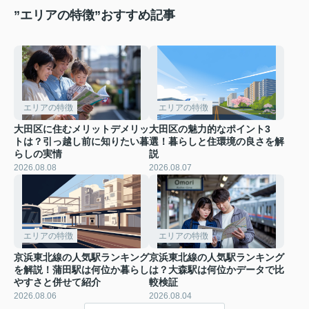
”エリアの特徴”おすすめ記事
エリアの特徴
エリアの特徴
大田区に住むメリットデメリッ
大田区の魅力的なポイント3
トは？引っ越し前に知りたい暮
選！暮らしと住環境の良さを解
らしの実情
説
2026.08.08
2026.08.07
エリアの特徴
エリアの特徴
京浜東北線の人気駅ランキング
京浜東北線の人気駅ランキング
を解説！蒲田駅は何位か暮らし
は？大森駅は何位かデータで比
やすさと併せて紹介
較検証
2026.08.06
2026.08.04