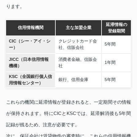
ります。
延滞情報の
信用情報機関
主な加盟企業
登録期間
CIC（シー・アイ・シ
クレジットカード会
5年間
ー）
社、信販会社
JICC（日本信用情報
消費者金融、信販会
1年間
機構）
社
KSC（全国銀行個人信
銀行、信用金庫
5年間
用情報センター）
これらの機関に延滞情報が登録されると、一定期間その情報
が保持されます。特にCICとKSCでは、延滞解消後も5年間
記録が残るため、注意が必要です。
次に、保証会社は賃貸物件の審査時に、これらの信用情報機