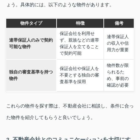
ょう。具体的には、以下のような物件があります。
物件タイプ
特徴
備考
保証会社を利用せ
連帯保証人
連帯保証人のみで契約
ず、親族などの連帯
の収入や信
可能な物件
保証人を立てること
用力が重要
で契約可能
物件数が限
保証会社や保証人を
独自の審査基準を持つ
られるた
不要とする独自の審
物件
め、事前の
査基準を採用
確認が必要
これらの物件を探す際は、不動産会社に相談し、条件に合っ
た物件を紹介してもらうと良いでしょう。
2. 不動産会社とのコミュニケーションを大切にす