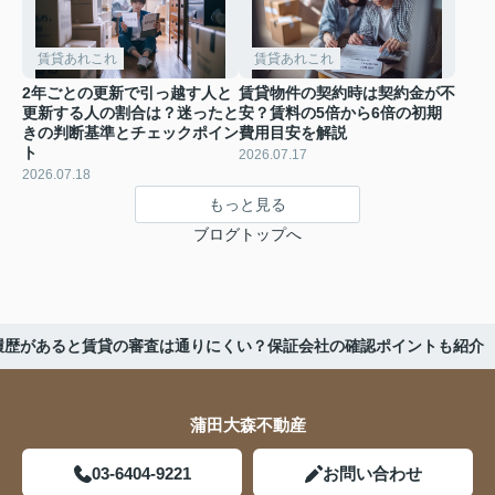
賃貸あれこれ
賃貸あれこれ
2年ごとの更新で引っ越す人と
賃貸物件の契約時は契約金が不
更新する人の割合は？迷ったと
安？賃料の5倍から6倍の初期
きの判断基準とチェックポイン
費用目安を解説
ト
2026.07.17
2026.07.18
もっと見る
ブログトップへ
履歴があると賃貸の審査は通りにくい？保証会社の確認ポイントも紹介
蒲田大森不動産
03-6404-9221
お問い合わせ