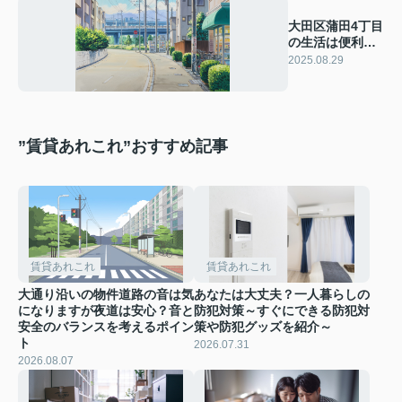
大田区蒲田4丁目
の生活は便利で
人気が高い！家
2025.08.29
賃や西蒲田の特
徴も紹介
”賃貸あれこれ”おすすめ記事
賃貸あれこれ
賃貸あれこれ
大通り沿いの物件道路の音は気
あなたは大丈夫？一人暮らしの
になりますが夜道は安心？音と
防犯対策～すぐにできる防犯対
安全のバランスを考えるポイン
策や防犯グッズを紹介～
ト
2026.07.31
2026.08.07