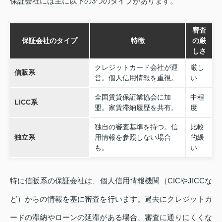
保証会社には主に以下の3つのタイプがあります。
審査
保証会社のタイプ
特徴
の厳
しさ
クレジットカード会社が運
厳し
信販系
営。個人信用情報を重視。
い
全国賃貸保証業協会に加
中程
LICC系
盟。家賃滞納履歴を共有。
度
独自の審査基準を持つ。信
比較
独立系
用情報を参照しない場合
的緩
も。
い
特に信販系の保証会社は、個人信用情報機関（CICやJICCな
ど）からの情報を基に審査を行います。過去にクレジットカ
ードの滞納やローンの延滞がある場合、審査に通りにくくな