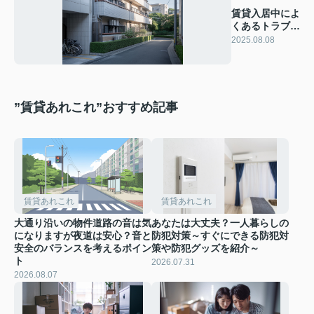
賃貸入居中によ
くあるトラブル
は何？解決の手
2025.08.08
順や予防策を紹
介
”賃貸あれこれ”おすすめ記事
賃貸あれこれ
賃貸あれこれ
大通り沿いの物件道路の音は気
あなたは大丈夫？一人暮らしの
になりますが夜道は安心？音と
防犯対策～すぐにできる防犯対
安全のバランスを考えるポイン
策や防犯グッズを紹介～
ト
2026.07.31
2026.08.07