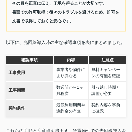
その旨を正直に伝え、了承を得ることが大切です。
書面での許可取得：
後々のトラブルを避けるため、許可を
文書で取得しておくと安心です。
以下に、光回線導入時の主な確認事項を表にまとめました。
確認事項
内容
注意点
事業者や物件に
無料キャンペー
工事費用
より異なる
ンの有無を確認
数週間から1ヶ
引っ越し時期と
工事期間
月程度
調整が必要
最低利用期間や
契約内容を事前
契約条件
違約金の有無
に確認
これらの手順と注意点を踏まえ、賃貸物件での光回線導入を