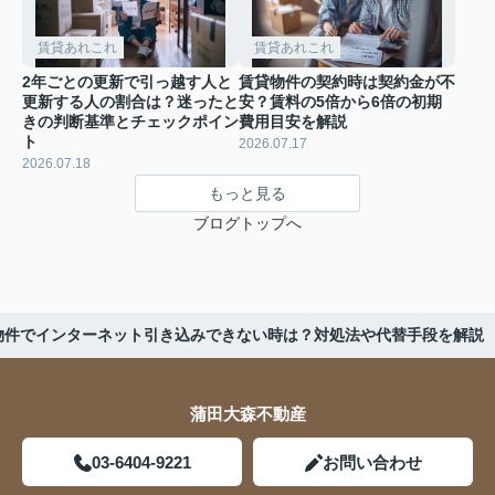
賃貸あれこれ
賃貸あれこれ
2年ごとの更新で引っ越す人と
賃貸物件の契約時は契約金が不
更新する人の割合は？迷ったと
安？賃料の5倍から6倍の初期
きの判断基準とチェックポイン
費用目安を解説
ト
2026.07.17
2026.07.18
もっと見る
ブログトップへ
物件でインターネット引き込みできない時は？対処法や代替手段を解説
蒲田大森不動産
03-6404-9221
お問い合わせ