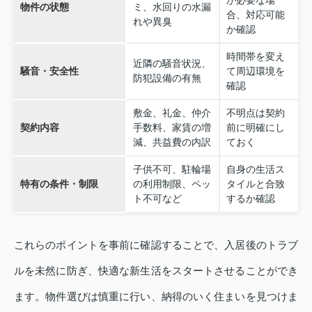
物件の状態
ミ、水回りの水漏
合、対応可能
れや異臭
か確認
時間帯を変え
近隣の騒音状況、
騒音・安全性
て周辺環境を
防犯設備の有無
確認
敷金、礼金、仲介
不明点は契約
契約内容
手数料、家賃の増
前に明確にし
減、共益費の内訳
ておく
子供不可、駐輪場
自身の生活ス
特有の条件・制限
の利用制限、ペッ
タイルと合致
ト不可など
するか確認
これらのポイントを事前に確認することで、入居後のトラブ
ルを未然に防ぎ、快適な新生活をスタートさせることができ
ます。物件選びは慎重に行い、納得のいく住まいを見つけま