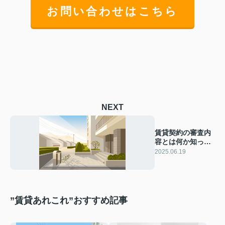
お問い合わせはこちら
NEXT
賃貸契約の審査内
容とは何か知って
いますか 信販系保
2025.06.19
証会社や収入職業
の影響も解説
”賃貸あれこれ”おすすめ記事