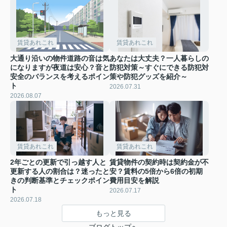
賃貸あれこれ
賃貸あれこれ
大通り沿いの物件道路の音は気
あなたは大丈夫？一人暮らしの
になりますが夜道は安心？音と
防犯対策～すぐにできる防犯対
安全のバランスを考えるポイン
策や防犯グッズを紹介～
ト
2026.07.31
2026.08.07
賃貸あれこれ
賃貸あれこれ
2年ごとの更新で引っ越す人と
賃貸物件の契約時は契約金が不
更新する人の割合は？迷ったと
安？賃料の5倍から6倍の初期
きの判断基準とチェックポイン
費用目安を解説
ト
2026.07.17
2026.07.18
もっと見る
ブログトップへ