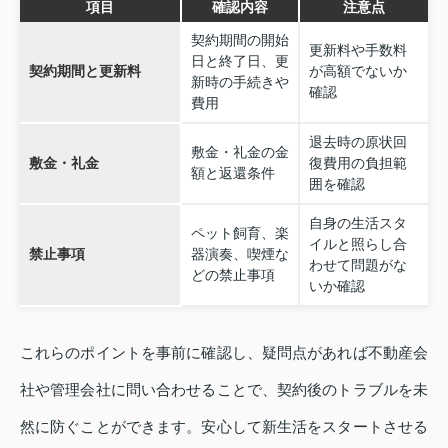
項目
確認内容
注意点
契約期間の開始
更新料や手数料
日と終了日、更
契約期間と更新料
が高額でないか
新時の手続きや
確認
費用
退去時の原状回
敷金・礼金の金
敷金・礼金
復費用の負担範
額と返還条件
囲を確認
自身の生活スタ
ペット飼育、楽
イルと照らし合
禁止事項
器演奏、喫煙な
わせて問題がな
どの禁止事項
いか確認
これらのポイントを事前に確認し、疑問点があれば不動産会
社や管理会社に問い合わせることで、契約後のトラブルを未
然に防ぐことができます。安心して新生活をスタートさせる