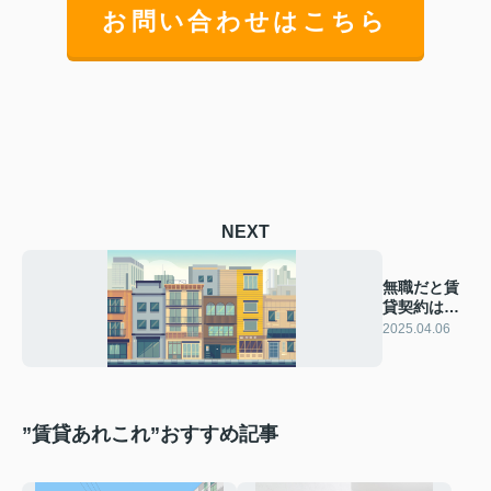
お問い合わせはこちら
NEXT
無職だと賃
貸契約は難
しい？審査
2025.04.06
の重要性を
解説
”賃貸あれこれ”おすすめ記事