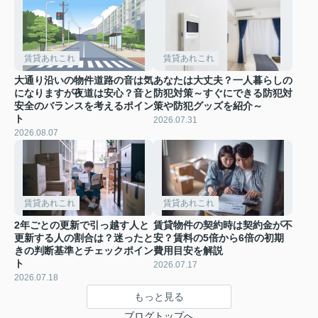
賃貸あれこれ
賃貸あれこれ
大通り沿いの物件道路の音は気
あなたは大丈夫？一人暮らしの
になりますが夜道は安心？音と
防犯対策～すぐにできる防犯対
安全のバランスを考えるポイン
策や防犯グッズを紹介～
ト
2026.07.31
2026.08.07
賃貸あれこれ
賃貸あれこれ
2年ごとの更新で引っ越す人と
賃貸物件の契約時は契約金が不
更新する人の割合は？迷ったと
安？賃料の5倍から6倍の初期
きの判断基準とチェックポイン
費用目安を解説
ト
2026.07.17
2026.07.18
もっと見る
ブログトップへ