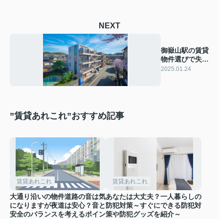
NEXT
御嶽山駅の賃貸
物件選びで失敗
しない！ お部
2025.01.24
屋探しのコツを
解説
”賃貸あれこれ”おすすめ記事
賃貸あれこれ
賃貸あれこれ
大通り沿いの物件道路の音は気
あなたは大丈夫？一人暮らしの
になりますが夜道は安心？音と
防犯対策～すぐにできる防犯対
安全のバランスを考えるポイン
策や防犯グッズを紹介～