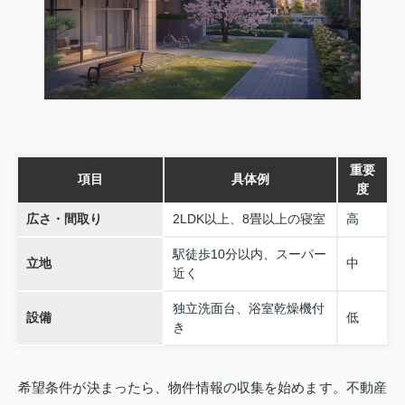
重要
項目
具体例
度
広さ・間取り
2LDK以上、8畳以上の寝室
高
駅徒歩10分以内、スーパー
立地
中
近く
独立洗面台、浴室乾燥機付
設備
低
き
希望条件が決まったら、物件情報の収集を始めます。不動産