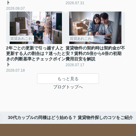
ト
2026.07.31
2026.08.07
賃貸あれこれ
賃貸あれこれ
2年ごとの更新で引っ越す人と
賃貸物件の契約時は契約金が不
更新する人の割合は？迷ったと
安？賃料の5倍から6倍の初期
きの判断基準とチェックポイン
費用目安を解説
ト
2026.07.17
2026.07.18
もっと見る
ブログトップへ
30代カップルの同棲はどう始める？ 賃貸物件探しのコツをご紹介