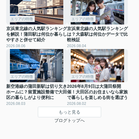
エリアの特徴
エリアの特徴
京浜東北線の人気駅ランキング
京浜東北線の人気駅ランキング
を解説！蒲田駅は何位か暮らし
は？大森駅は何位かデータで比
やすさと併せて紹介
較検証
2026.08.06
2026.08.04
エリアの特徴
エリアの特徴
新空港線の蒲田新駅は切り欠き
2026年8月9日は大蒲田祭開
ホームに？留置施設整備で大田
催！大田区のお住まいなら家族
区の暮らしがより便利に
で暮らしを楽しめる街を選ぼう
2026.08.03
2026.08.02
もっと見る
ブログトップへ