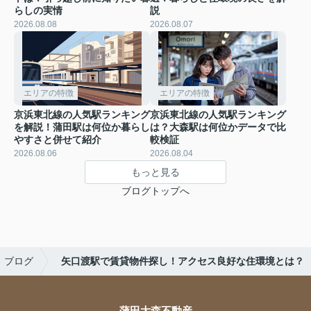
らしの実情
説
2026.08.08
2026.08.07
エリアの特徴
エリアの特徴
京浜東北線の人気駅ランキング
京浜東北線の人気駅ランキング
を解説！蒲田駅は何位か暮らし
は？大森駅は何位かデータで比
やすさと併せて紹介
較検証
2026.08.06
2026.08.04
もっと見る
ブログトップへ
ブログ
矢口渡駅で賃貸物件探し！アクセス良好な住環境とは？
蒲田大森不動産