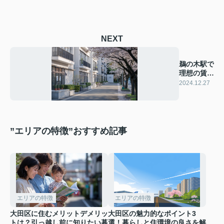
NEXT
鵜の木駅で
理想の賃貸
物件を見つ
2024.12.27
けよう！
”エリアの特徴”おすすめ記事
エリアの特徴
エリアの特徴
大田区に住むメリットデメリッ
大田区の魅力的なポイント3
トは？引っ越し前に知りたい暮
選！暮らしと住環境の良さを解