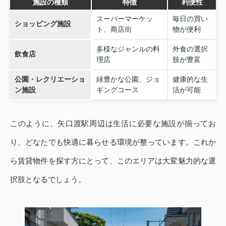
施設の種類
特徴
利便性
スーパーマーケッ
毎日の買い
ショッピング施設
ト、商店街
物が便利
多様なジャンルの料
外食の選択
飲食店
理店
肢が豊富
公園・レクリエーショ
緑豊かな公園、ジョ
健康的な生
ン施設
ギングコース
活が可能
このように、矢口渡駅周辺は生活に必要な施設が揃ってお
り、どなたでも快適に暮らせる環境が整っています。これか
ら賃貸物件を探す方にとって、このエリアは大変魅力的な選
択肢となるでしょう。