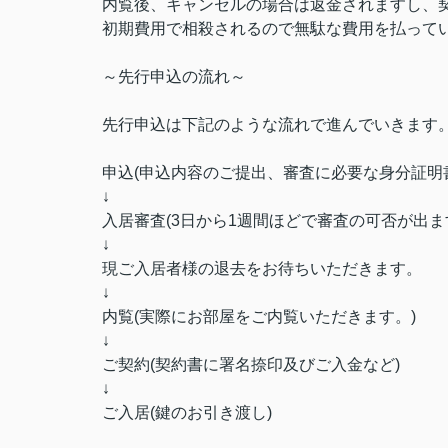
内覧後、キャンセルの場合は返金されますし、
初期費用で相殺されるので無駄な費用を払って
～先行申込の流れ～
先行申込は下記のような流れで進んでいきます
申込(申込内容のご提出、審査に必要な身分証明
↓
入居審査(3日から1週間ほどで審査の可否が出ま
↓
現ご入居者様の退去をお待ちいただきます。
↓
内覧(実際にお部屋をご内覧いただきます。)
↓
ご契約(契約書に署名捺印及びご入金など)
↓
ご入居(鍵のお引き渡し)