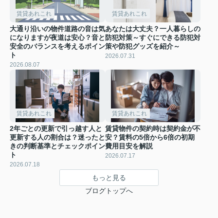
賃貸あれこれ
賃貸あれこれ
大通り沿いの物件道路の音は気
あなたは大丈夫？一人暮らしの
になりますが夜道は安心？音と
防犯対策～すぐにできる防犯対
安全のバランスを考えるポイン
策や防犯グッズを紹介～
ト
2026.07.31
2026.08.07
賃貸あれこれ
賃貸あれこれ
2年ごとの更新で引っ越す人と
賃貸物件の契約時は契約金が不
更新する人の割合は？迷ったと
安？賃料の5倍から6倍の初期
きの判断基準とチェックポイン
費用目安を解説
ト
2026.07.17
2026.07.18
もっと見る
ブログトップへ