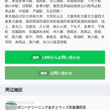
駅、東急多摩川線、蒲田駅、矢口渡駅、武蔵新田駅、下丸子駅、
鵜の木駅、沼部駅、多摩川駅、都営浅草線始発終点の西馬込駅、
馬込駅、中延駅、戸越駅、五反田駅！
東京都品川区大井南大井、大田区山王、大森本町大森北大森西大
森東大森南、蒲田西蒲田蒲田本町南蒲田東蒲田新蒲田南蒲田、池
上、東矢口、北糀谷、久が原、南久が原、下丸子、多摩川、千鳥
町、田園調布、田園調布本町、仲六郷、西糀谷、西馬込、西嶺
町、西六郷、萩中、羽田、東糀谷、東馬込、東嶺町、東六郷、本
羽田、南馬込、南六郷、矢口の賃貸情報
LINEからお問い合わせ
無料
お問い合わせ
無料
周辺施設
クリーニング
ポニークリーニングあすとウィズ京急蒲田店