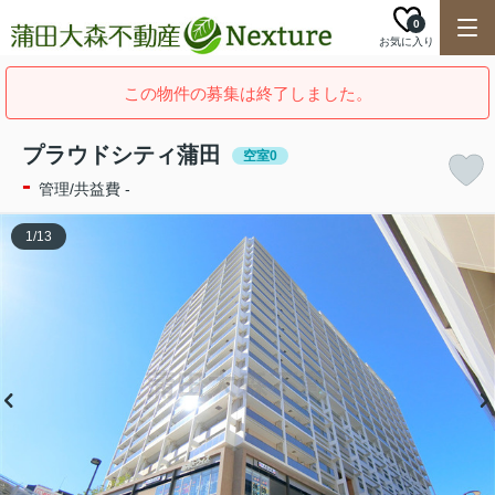
0
お気に入り
この物件の募集は終了しました。
プラウドシティ蒲田
空室0
-
管理/共益費 -
1
/
13