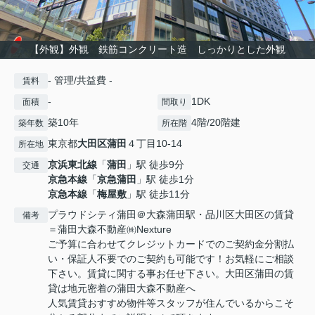
【外観】外観 鉄筋コンクリート造 しっかりとした外観
- 管理/共益費 -
賃料
-
1DK
面積
間取り
築10年
4階/20階建
築年数
所在階
東京都
大田区
蒲田
４丁目10-14
所在地
京浜東北線
「
蒲田
」駅 徒歩9分
交通
京急本線
「
京急蒲田
」駅 徒歩1分
京急本線
「
梅屋敷
」駅 徒歩11分
プラウドシティ蒲田＠大森蒲田駅・品川区大田区の賃貸
備考
＝蒲田大森不動産㈱Nexture
ご予算に合わせてクレジットカードでのご契約金分割払
い・保証人不要でのご契約も可能です！お気軽にご相談
下さい。賃貸に関する事お任せ下さい。大田区蒲田の賃
貸は地元密着の蒲田大森不動産へ
人気賃貸おすすめ物件等スタッフが住んでいるからこそ