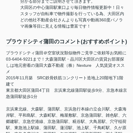
分かる部分までご説明させて頂きます。
大田区の中心蒲田駅東口より毎日物件情報更新中！日々
スタッフが自転車で物件撮影を行っている為、大田区内
どの他社不動産会社さんよりも写真や動画360度パノラ
マ画像等目に見える情報は豊富です！
プラウドシティ蒲田のコメント(おすすめポイント)
プラウドシティ蒲田＠空室状況類似物件ご見学ご依頼等お気軽に
03-6404-9221まで！大森蒲田駅・品川区大田区の賃貸お部屋探
しは地元密着の蒲田大森不動産（株）Nexture 人気賃貸オスス
メ
2015年11月築 SRC鉄骨鉄筋コンクリート造地上20階地下1階
建て
東京都大田区蒲田4丁目 京浜東北線蒲田駅徒歩9分、京急本線京
急蒲田駅徒歩1分
京浜東北線、大森駅、蒲田駅、京浜急行本線の立会川駅、大森海
岸駅、平和島駅、大森町駅、梅屋敷駅、京急蒲田駅、雑色駅、六
郷建駅、京急空港線、京急蒲田駅、糀谷駅、大鳥居駅、穴守稲荷
駅、東急池上駅線、蒲田駅、蓮沼駅、池上駅、千鳥町駅、久が原