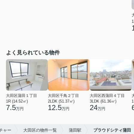
1
よく見られている物件
大田区蒲田１丁目
大田区千鳥２丁目
大田区西蒲田４丁目
1R (14.52㎡)
2LDK (51.37㎡)
3LDK (61.36㎡)
1
7.5
12.5
24
万円
万円
万円
チャー
大田区の物件一覧
蒲田駅
プラウドシティ蒲田