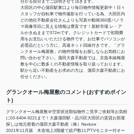
分かる部分までご説明させて頂きます。
大田区の中心蒲田駅東口より毎日物件情報更新中！日々
スタッフが自転車で物件撮影を行っている為、大田区内
どの他社不動産会社さんよりも写真や動画360度パノラ
マ画像等目に見える情報は豊富です！新鮮市場 レ・ア
ルかきぬままで372mです。クレジットカードで初期費
用をお支払いいただける物件です。お仕事でパソコンが
必需品だという方に、高速ネット回線付きです。「グラ
ンクオール梅屋敷」の物件情報をお探しならお気軽にお
問い合わせ下さい。蒲田大森不動産では、京急本線梅屋
敷を中心に数多くの不動産情報を取り扱っております。
駅から近い不動産をお求めの方は、蒲田大森不動産にお
任せください。
グランクオール梅屋敷のコメント(おすすめポイン
ト)
グランクオール梅屋敷＠空室状況類似物件ご見学ご依頼等お気軽
に03-6404-9221まで！大森蒲田駅・品川区大田区の賃貸お部屋
探しは地元密着の蒲田大森不動産（株）Nexture
2021年11月築 木造地上3階建て総戸数11戸TVモニター付オー