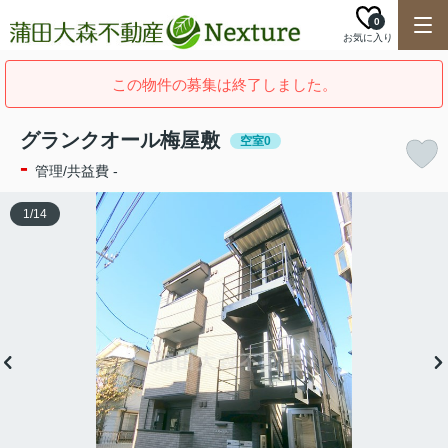
0
お気に入り
この物件の募集は終了しました。
グランクオール梅屋敷
空室0
-
管理/共益費 -
1
/
14