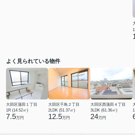
1
よく見られている物件
大田区蒲田１丁目
大田区千鳥２丁目
大田区西蒲田４丁目
1R (14.52㎡)
2LDK (51.37㎡)
3LDK (61.36㎡)
1
7.5
12.5
24
万円
万円
万円