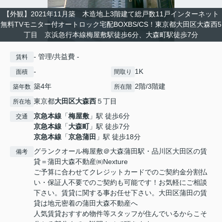
【外観】2021年11月築 木造地上3階建て総戸数11戸インターネット
無料TVモニター付オートロック宅配BOXBS/CS！東京都大田区大森西5
丁目 京浜急行本線梅屋敷駅徒歩6分、大森町駅徒歩7分
- 管理/共益費 -
賃料
-
1K
面積
間取り
築4年
2階/3階建
築年数
所在階
東京都
大田区
大森西
５丁目
所在地
京急本線
「
梅屋敷
」駅 徒歩6分
交通
京急本線
「
大森町
」駅 徒歩7分
京急本線
「
京急蒲田
」駅 徒歩18分
グランクオール梅屋敷＠大森蒲田駅・品川区大田区の賃
備考
貸＝蒲田大森不動産㈱Nexture
ご予算に合わせてクレジットカードでのご契約金分割払
い・保証人不要でのご契約も可能です！お気軽にご相談
下さい。賃貸に関する事お任せ下さい。大田区蒲田の賃
貸は地元密着の蒲田大森不動産へ
人気賃貸おすすめ物件等スタッフが住んでいるからこそ