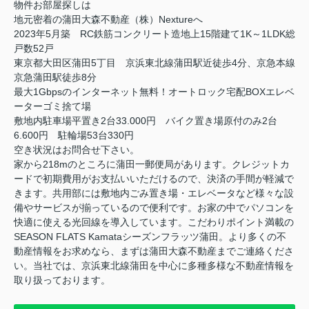
物件お部屋探しは
地元密着の蒲田大森不動産（株）Nextureへ
2023年5月築 RC鉄筋コンクリート造地上15階建て1K～1LDK総
戸数52戸
東京都大田区蒲田5丁目 京浜東北線蒲田駅近徒歩4分、京急本線
京急蒲田駅徒歩8分
最大1Gbpsのインターネット無料！オートロック宅配BOXエレベ
ーターゴミ捨て場
敷地内駐車場平置き2台33.000円 バイク置き場原付のみ2台
6.600円 駐輪場53台330円
空き状況はお問合せ下さい。
家から218mのところに蒲田一郵便局があります。クレジットカ
ードで初期費用がお支払いいただけるので、決済の手間が軽減で
きます。共用部には敷地内ごみ置き場・エレベータなど様々な設
備やサービスが揃っているので便利です。お家の中でパソコンを
快適に使える光回線を導入しています。こだわりポイント満載の
SEASON FLATS Kamataシーズンフラッツ蒲田。より多くの不
動産情報をお求めなら、まずは蒲田大森不動産までご連絡くださ
い。当社では、京浜東北線蒲田を中心に多種多様な不動産情報を
取り扱っております。