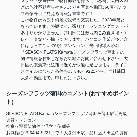
スタッフが自転車で物件撮影を行っている為、大田区内
どの他社不動産会社さんよりも写真や動画360度パノラ
マ画像等目に見える情報は豊富です！
この物件は内観も綺麗で設備も充実した、2023年築と
なっています。外観タイル張りは、ランニングコストが
あまりかかりません。共用部には敷地内ごみ置き場・エ
レベータなどが揃っております。パソコン作業が多い方
にはもってこいの物件マンション、光回線導入済み。
「SEASON FLATS Kamataシーズンフラッツ蒲田」の
物件情報をお探しならお気軽にお問い合わせ下さい。大
田区の京浜東北線蒲田近くが快適に過ごせます。ライフ
スタイルに合った条件を03-6404-9221から、当社蒲田
大森不動産までお申し付け下さい。
シーズンフラッツ蒲田のコメント(おすすめポイン
ト)
SEASON FLATS Kamataシーズンフラッツ蒲田＠蒲田駅近高級
賃貸マンション
空室状況類似物件ご見学ご依頼等
お気軽に03-6404-9221まで！大森蒲田駅・品川区大田区の賃貸