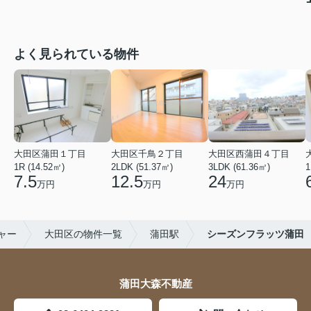
よく見られている物件
大田区蒲田１丁目
大田区千鳥２丁目
大田区西蒲田４丁目
1R (14.52㎡)
2LDK (51.37㎡)
3LDK (61.36㎡)
1
7.5
12.5
24
万円
万円
万円
ャー
大田区の物件一覧
蒲田駅
シーズンフラッツ蒲田
蒲田大森不動産