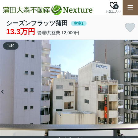
0
お気に入り
シーズンフラッツ蒲田
空室1
13.3万円
管理/共益費 12,000円
1
/
49