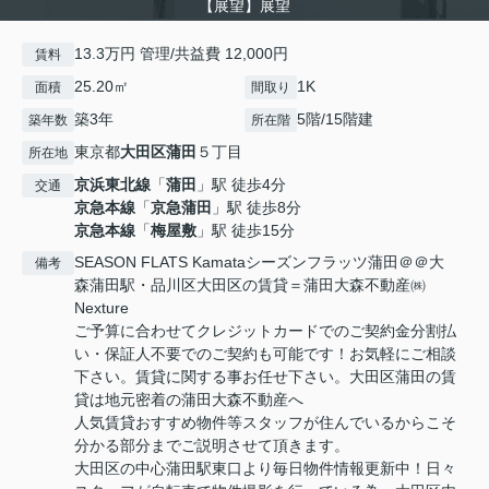
【展望】展望
13.3万円 管理/共益費 12,000円
賃料
25.20㎡
1K
面積
間取り
築3年
5階/15階建
築年数
所在階
東京都
大田区
蒲田
５丁目
所在地
京浜東北線
「
蒲田
」駅 徒歩4分
交通
京急本線
「
京急蒲田
」駅 徒歩8分
京急本線
「
梅屋敷
」駅 徒歩15分
SEASON FLATS Kamataシーズンフラッツ蒲田＠＠大
備考
森蒲田駅・品川区大田区の賃貸＝蒲田大森不動産㈱
Nexture
ご予算に合わせてクレジットカードでのご契約金分割払
い・保証人不要でのご契約も可能です！お気軽にご相談
下さい。賃貸に関する事お任せ下さい。大田区蒲田の賃
貸は地元密着の蒲田大森不動産へ
人気賃貸おすすめ物件等スタッフが住んでいるからこそ
分かる部分までご説明させて頂きます。
大田区の中心蒲田駅東口より毎日物件情報更新中！日々