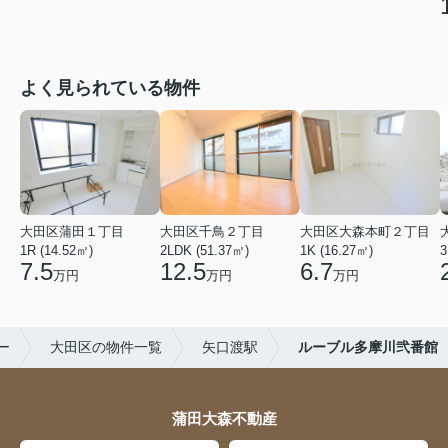
よく見られている物件
大田区蒲田１丁目
大田区千鳥２丁目
大田区大森本町２丁目
1R (14.52㎡)
2LDK (51.37㎡)
1K (16.27㎡)
3
7.5
12.5
6.7
万円
万円
万円
ー
大田区の物件一覧
矢口渡駅
ルーブル多摩川弐番館
蒲田大森不動産