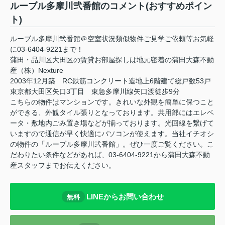
ルーブル多摩川弐番館のコメント(おすすめポイン
ト)
ルーブル多摩川弐番館＠空室状況類似物件ご見学ご依頼等お気軽
に03-6404-9221まで！
蒲田・品川区大田区の賃貸お部屋探しは地元密着の蒲田大森不動
産（株）Nexture
2003年12月築 RC鉄筋コンクリート造地上6階建て総戸数53戸
東京都大田区矢口3丁目 東急多摩川線矢口渡徒歩9分
こちらの物件はマンションです。きれいな外観を簡単に保つこと
ができる、外観タイル張りとなっております。共用部にはエレベ
ータ・敷地内ごみ置き場などが揃っております。光回線を繋げて
いますので通信が早く快適にパソコンが使えます。当社イチオシ
の物件の「ルーブル多摩川弐番館」。ぜひ一度ご覧ください。こ
だわりたい条件などがあれば、03-6404-9221から蒲田大森不動
産スタッフまでお伝えください。
LINEからお問い合わせ
無料