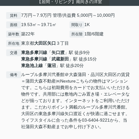
【居間・リビング】南向きの洋室
7万円～7.9万円 管理/共益費 5,000円～10,000円
賃料
19.53㎡～19.71㎡
1K
面積
間取り
築22年
1階/6階建
築年数
所在階
東京都
大田区
矢口
３丁目
所在地
東急多摩川線
「
矢口渡
」駅 徒歩9分
交通
東急多摩川線
「
武蔵新田
」駅 徒歩15分
東急池上線
「
蓮沼
」駅 徒歩20分
ルーブル多摩川弐番館＠大森蒲田・品川区大田区の賃貸
備考
＝蒲田大森不動産㈱Nextureこちらの物件はマンション
です。こちらは初期費用をカードでお支払いいただける
物件です。共用部には敷地内ごみ置き場・エレベータな
どが揃っております。インターネットをご利用いただけ
ます。こだわりポイント満載のルーブル多摩川弐番館。
大田区の東急多摩川線矢口渡近くが快適に過ごせます。
ライフスタイルに合った条件を03-6404-9221から、当
社蒲田大森不動産までお申し付け下さい。