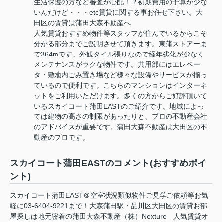
生活保護の方など審査が心配！？初期費用の予算が少な
いんだけど・・・etc賃貸に関する事お任せ下さい。大
田区の賃貸は蒲田大森不動産へ
人気賃貸おすすめ物件等スタッフが住んでいるからこそ
分かる部分までご説明させて頂きます。東蒲ストアーま
で364mです。外観タイル張りなので経年劣化が少なく
メンテナンスがラクな物件です。共用部にはエレベー
タ・敷地内ごみ置き場など様々な設備やサービスが揃っ
ているので便利です。こちらのマンションはインターネ
ットをご利用いただけます。多くの方からご好評頂いて
いるスカイコート蒲田EASTのご紹介です。地域によっ
ては建物の高さの制限があったりと、プロの不動産会社
のアドバイスが重要です。蒲田大森不動産は大田区の不
動産のプロです。
スカイコート蒲田EASTのコメント(おすすめポイ
ント)
スカイコート蒲田EAST＠空室状況類似物件ご見学ご依頼等お気
軽に03-6404-9221まで！大森蒲田駅・品川区大田区の賃貸お部
屋探しは地元密着の蒲田大森不動産（株）Nexture 人気賃貸オ