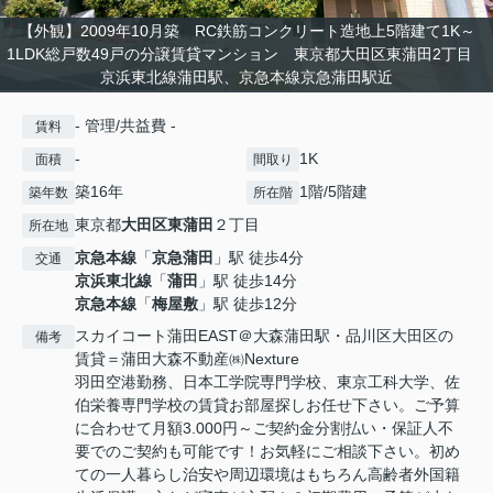
【外観】2009年10月築 RC鉄筋コンクリート造地上5階建て1K～
1LDK総戸数49戸の分譲賃貸マンション 東京都大田区東蒲田2丁目
京浜東北線蒲田駅、京急本線京急蒲田駅近
- 管理/共益費 -
賃料
-
1K
面積
間取り
築16年
1階/5階建
築年数
所在階
東京都
大田区
東蒲田
２丁目
所在地
京急本線
「
京急蒲田
」駅 徒歩4分
交通
京浜東北線
「
蒲田
」駅 徒歩14分
京急本線
「
梅屋敷
」駅 徒歩12分
スカイコート蒲田EAST＠大森蒲田駅・品川区大田区の
備考
賃貸＝蒲田大森不動産㈱Nexture
羽田空港勤務、日本工学院専門学校、東京工科大学、佐
伯栄養専門学校の賃貸お部屋探しお任せ下さい。ご予算
に合わせて月額3.000円～ご契約金分割払い・保証人不
要でのご契約も可能です！お気軽にご相談下さい。初め
ての一人暮らし治安や周辺環境はもちろん高齢者外国籍