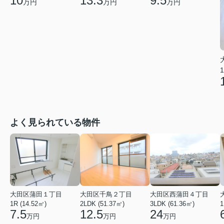
10
13.3
9.5
万円
万円
万円
1
よく見られている物件
大田区蒲田１丁目
大田区千鳥２丁目
大田区西蒲田４丁目
1R (14.52㎡)
2LDK (51.37㎡)
3LDK (61.36㎡)
1
7.5
12.5
24
万円
万円
万円