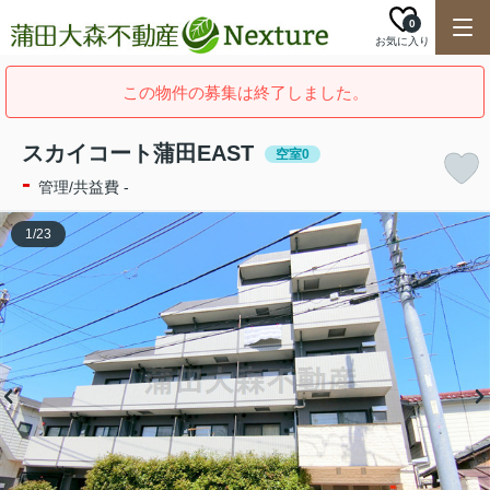
0
お気に入り
この物件の募集は終了しました。
スカイコート蒲田EAST
空室0
-
管理/共益費 -
1
/
23