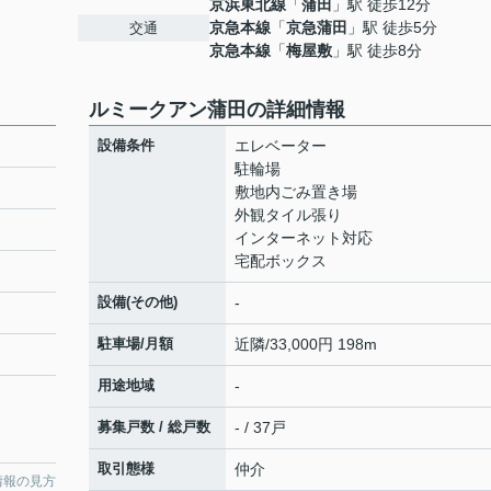
京浜東北線
「
蒲田
」駅 徒歩12分
京急本線
「
京急蒲田
」駅 徒歩5分
交通
京急本線
「
梅屋敷
」駅 徒歩8分
ルミークアン蒲田の詳細情報
設備条件
エレベーター
駐輪場
敷地内ごみ置き場
外観タイル張り
インターネット対応
宅配ボックス
設備(その他)
-
駐車場/月額
近隣/33,000円 198m
用途地域
-
募集戸数 / 総戸数
- / 37戸
取引態様
仲介
情報の見方