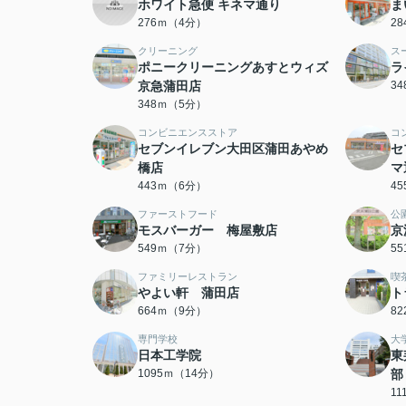
ホワイト急便 キネマ通り
ま
276ｍ（4分）
2
クリーニング
ス
ポニークリーニングあすとウィズ
ラ
京急蒲田店
3
348ｍ（5分）
コンビニエンスストア
コ
セブンイレブン大田区蒲田あやめ
セ
橋店
マ
443ｍ（6分）
4
ファーストフード
公
モスバーガー 梅屋敷店
京
549ｍ（7分）
5
ファミリーレストラン
喫
やよい軒 蒲田店
ト
664ｍ（9分）
8
専門学校
大
日本工学院
東
1095ｍ（14分）
部
1