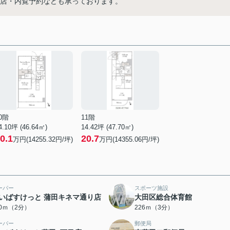
い。来店・内覧予約なども承っております。
0階
11階
4.10坪 (46.64㎡)
14.42坪 (47.70㎡)
0.1
20.7
万円(14255.32円/坪)
万円(14355.06円/坪)
ーパー
スポーツ施設
いばすけっと 蒲田キネマ通り店
大田区総合体育館
20ｍ（2分）
226ｍ（3分）
ーパー
郵便局