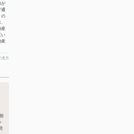
線が
で通
」の
は、
動産
近い
動産
の見方
部
ト
問