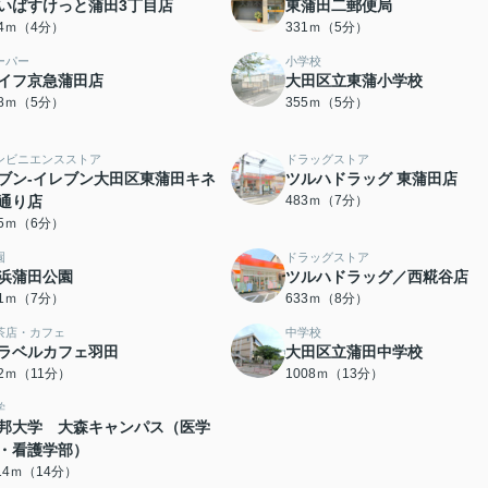
いばすけっと蒲田3丁目店
東蒲田二郵便局
84ｍ（4分）
331ｍ（5分）
ーパー
小学校
イフ京急蒲田店
大田区立東蒲小学校
48ｍ（5分）
355ｍ（5分）
ンビニエンスストア
ドラッグストア
ブン-イレブン大田区東蒲田キネ
ツルハドラッグ 東蒲田店
通り店
483ｍ（7分）
55ｍ（6分）
園
ドラッグストア
浜蒲田公園
ツルハドラッグ／西糀谷店
51ｍ（7分）
633ｍ（8分）
茶店・カフェ
中学校
ラベルカフェ羽田
大田区立蒲田中学校
22ｍ（11分）
1008ｍ（13分）
学
邦大学 大森キャンパス（医学
・看護学部）
114ｍ（14分）