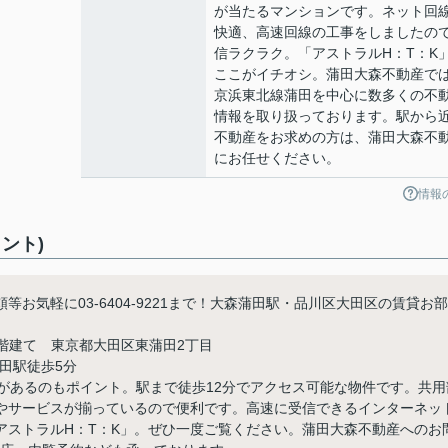
が当たるマンションです。ネット回
快適、高速回線の工事をしましたの
信ラクラク。「アストラルH：T：K
ここがイチオシ。蒲田大森不動産で
京浜東北線蒲田を中心に数多くの不
情報を取り扱っております。駅から
不動産をお求めの方は、蒲田大森不
にお任せください。
情報
ント)
お気軽に03-6404-9221まで！大森蒲田駅・品川区大田区の賃貸お部
e
12階建て 東京都大田区東蒲田2丁目
田駅徒歩5分
があるのもポイント。駅まで徒歩12分でアクセス可能な物件です。共用
やサービスが揃っているので便利です。高速に受信できるインターネッ
アストラルH：T：K」。ぜひ一度ご覧ください。蒲田大森不動産へのお