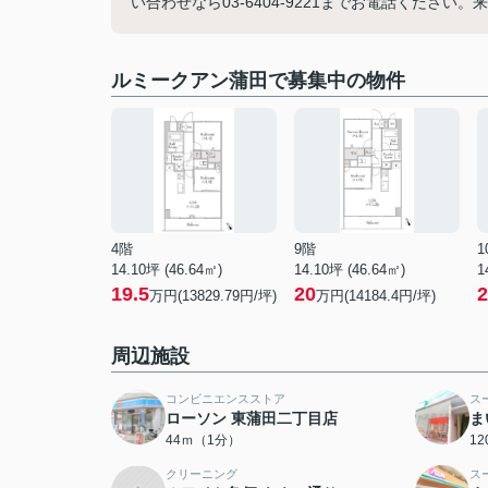
い合わせなら03-6404-9221までお電話くださ
ルミークアン蒲田で募集中の物件
4階
9階
1
14.10坪 (46.64㎡)
14.10坪 (46.64㎡)
1
19.5
20
2
万円(13829.79円/坪)
万円(14184.4円/坪)
周辺施設
コンビニエンスストア
ス
ローソン 東蒲田二丁目店
ま
44ｍ（1分）
1
クリーニング
ス