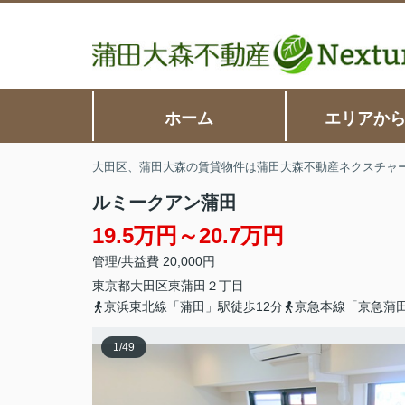
ホーム
エリアか
大田区、蒲田大森の賃貸物件は蒲田大森不動産ネクスチャ
ルミークアン蒲田
19.5万円～20.7万円
管理/共益費 20,000円
東京都
大田区
東蒲田
２丁目
京浜東北線「蒲田」駅徒歩12分
京急本線「京急蒲
1
/
49