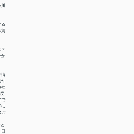
品川
する
の賃
ベテ
分か
件情
物件
他社
0度
富で
ジに
数ご
分と
。日