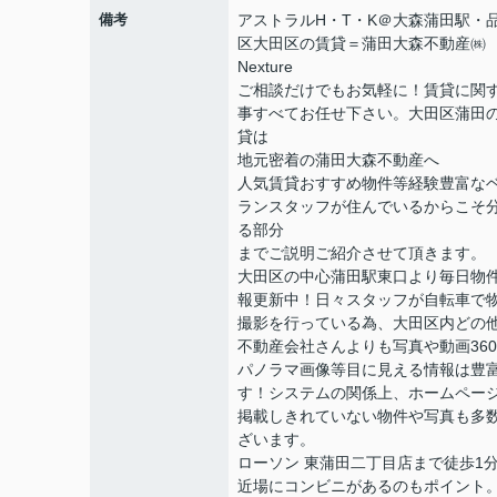
備考
アストラルH・T・K＠大森蒲田駅・
区大田区の賃貸＝蒲田大森不動産㈱
Nexture
ご相談だけでもお気軽に！賃貸に関
事すべてお任せ下さい。大田区蒲田
貸は
地元密着の蒲田大森不動産へ
人気賃貸おすすめ物件等経験豊富な
ランスタッフが住んでいるからこそ
る部分
までご説明ご紹介させて頂きます。
大田区の中心蒲田駅東口より毎日物
報更新中！日々スタッフが自転車で
撮影を行っている為、大田区内どの
不動産会社さんよりも写真や動画36
パノラマ画像等目に見える情報は豊
す！システムの関係上、ホームペー
掲載しきれていない物件や写真も多
ざいます。
ローソン 東蒲田二丁目店まで徒歩1
近場にコンビニがあるのもポイント