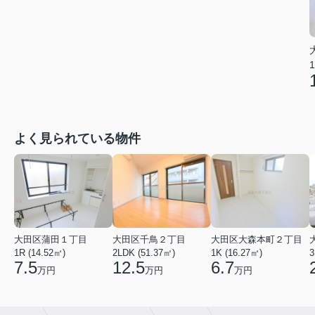
1
よく見られている物件
大田区蒲田１丁目
大田区千鳥２丁目
大田区大森本町２丁目
1R (14.52㎡)
2LDK (51.37㎡)
1K (16.27㎡)
3
7.5
12.5
6.7
万円
万円
万円