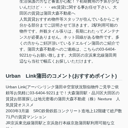
生活保護の方など審査が心配！？初期費用の予算が少な
いんだけど・・・etc賃貸に関する事お任せ下さい。大
田区の賃貸は蒲田大森不動産へ
人気賃貸おすすめ物件等スタッフが住んでいるからこそ
分かる部分までご説明させて頂きます。2駅利用可能の
物件です。外観タイル張りは、長期にわたってメンテナ
ンスが必要ありません。ネット回線がある物件です。多
くの方からご好評頂いているドエルイン蒲田のご紹介で
す。蒲田大森不動産へのご連絡は、こちらの03-6404-
9221からお願い致します。大田区の京浜東北線蒲田周
辺なら当社で幅広くお探しいただけます。
Urban Link蒲田のコメント(おすすめポイント)
Urban Link(アーバンリンク蒲田＠空室状況類似物件ご見学ご依
頼等お気軽に03-6404-9221まで！大森蒲田駅・品川区大田区の
賃貸お部屋探しは地元密着の蒲田大森不動産（株）Nexture 人
気賃貸オススメ
2003年3月築 SRC鉄骨鉄筋コンクリート造地上12階建て総戸数
71戸の賃貸マンション
JR京浜東北線蒲田駅と京浜急行本線京急蒲田駅利用可能な立