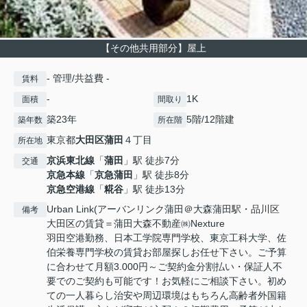
【その他共用部分】屋上
- 管理/共益費 -
賃料
-
1K
面積
間取り
築23年
5階/12階建
築年数
所在階
東京都
大田区
蒲田
４丁目
所在地
京浜東北線
「
蒲田
」駅 徒歩7分
交通
京急本線
「
京急蒲田
」駅 徒歩8分
京急空港線
「
糀谷
」駅 徒歩13分
Urban Link(アーバンリンク蒲田＠大森蒲田駅・品川区
備考
大田区の賃貸＝蒲田大森不動産㈱Nexture
羽田空港勤務、日本工学院専門学校、東京工科大学、佐
伯栄養専門学校の賃貸お部屋探しお任せ下さい。ご予算
に合わせて月額3.000円～ご契約金分割払い・保証人不
要でのご契約も可能です！お気軽にご相談下さい。初め
ての一人暮らし治安や周辺環境はもちろん高齢者外国籍