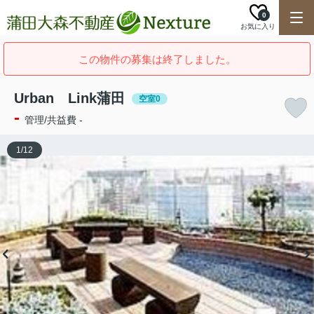
0
お気に入り
この物件の募集は終了しました。
Urban Link蒲田
空室0
-
管理/共益費 -
1
/
12