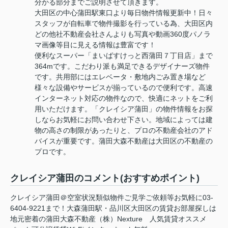
分かる部分までご説明させて頂きます。
大田区の中心蒲田駅東口より毎日物件情報更新中！日々
スタッフが自転車で物件撮影を行っている為、大田区内
どの他社不動産会社さんよりも写真や動画360度パノラ
マ画像等目に見える情報は豊富です！
便利なスーパー「まいばすけっと西蒲田７丁目店」まで
364mです。こだわり派も満足できるデザイナーズ物件
です。共用部にはエレベータ・敷地内ごみ置き場など
様々な設備やサービスが揃っているので便利です。高速
インターネット対応の物件なので、快適にネットをご利
用いただけます。「クレイシア蒲田」の物件情報をお探
しならお気軽にお問い合わせ下さい。地域によっては建
物の高さの制限があったりと、プロの不動産会社のアド
バイスが重要です。蒲田大森不動産は大田区の不動産の
プロです。
クレイシア蒲田のコメント(おすすめポイント)
クレイシア蒲田＠空室状況類似物件ご見学ご依頼等お気軽に03-
6404-9221まで！大森蒲田駅・品川区大田区の賃貸お部屋探しは
地元密着の蒲田大森不動産（株）Nexture 人気賃貸オススメ