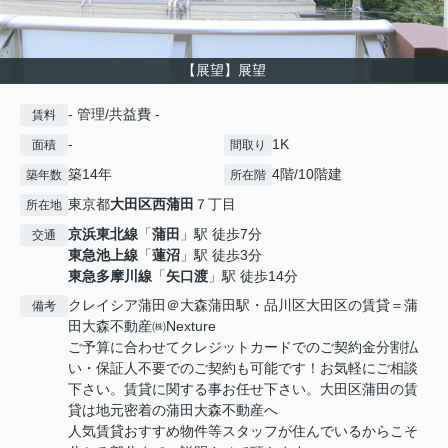
【展望】展望
- 管理/共益費 -
賃料
-
1K
面積
間取り
築14年
4階/10階建
築年数
所在階
東京都
大田区
西蒲田
７丁目
所在地
京浜東北線
「
蒲田
」駅 徒歩7分
交通
東急池上線
「
蓮沼
」駅 徒歩3分
東急多摩川線
「
矢口渡
」駅 徒歩14分
クレイシア蒲田＠大森蒲田駅・品川区大田区の賃貸＝蒲
備考
田大森不動産㈱Nexture
ご予算に合わせてクレジットカードでのご契約金分割払
い・保証人不要でのご契約も可能です！お気軽にご相談
下さい。賃貸に関する事お任せ下さい。大田区蒲田の賃
貸は地元密着の蒲田大森不動産へ
人気賃貸おすすめ物件等スタッフが住んでいるからこそ