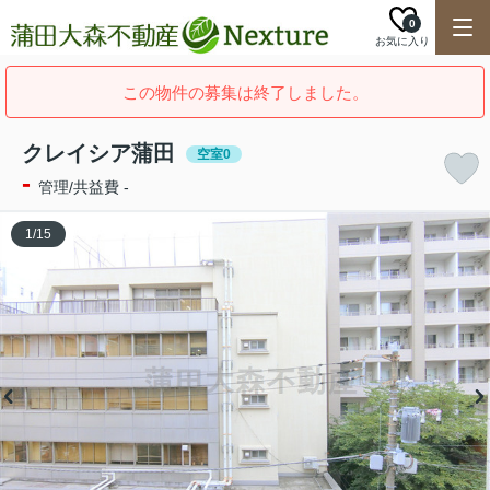
0
お気に入り
この物件の募集は終了しました。
クレイシア蒲田
空室0
-
管理/共益費 -
1
/
15