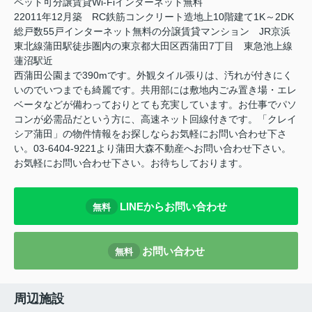
ペット可分譲賃貸Wi-Fiインターネット無料
22011年12月築 RC鉄筋コンクリート造地上10階建て1K～2DK
総戸数55戸インターネット無料の分譲賃貸マンション JR京浜
東北線蒲田駅徒歩圏内の東京都大田区西蒲田7丁目 東急池上線
蓮沼駅近
西蒲田公園まで390mです。外観タイル張りは、汚れが付きにく
いのでいつまでも綺麗です。共用部には敷地内ごみ置き場・エレ
ベータなどが備わっておりとても充実しています。お仕事でパソ
コンが必需品だという方に、高速ネット回線付きです。「クレイ
シア蒲田」の物件情報をお探しならお気軽にお問い合わせ下さ
い。03-6404-9221より蒲田大森不動産へお問い合わせ下さい。
お気軽にお問い合わせ下さい。お待ちしております。
LINEからお問い合わせ
無料
お問い合わせ
無料
周辺施設