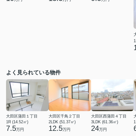
1
よく見られている物件
大田区蒲田１丁目
大田区千鳥２丁目
大田区西蒲田４丁目
1R (14.52㎡)
2LDK (51.37㎡)
3LDK (61.36㎡)
1
7.5
12.5
24
万円
万円
万円