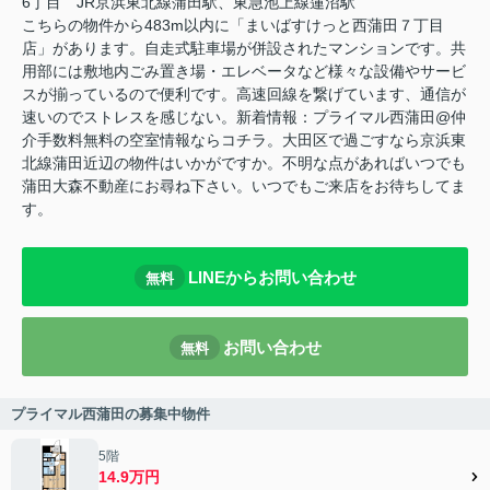
6丁目 JR京浜東北線蒲田駅、東急池上線蓮沼駅
こちらの物件から483m以内に「まいばすけっと西蒲田７丁目
店」があります。自走式駐車場が併設されたマンションです。共
用部には敷地内ごみ置き場・エレベータなど様々な設備やサービ
スが揃っているので便利です。高速回線を繋げています、通信が
速いのでストレスを感じない。新着情報：プライマル西蒲田@仲
介手数料無料の空室情報ならコチラ。大田区で過ごすなら京浜東
北線蒲田近辺の物件はいかがですか。不明な点があればいつでも
蒲田大森不動産にお尋ね下さい。いつでもご来店をお待ちしてま
す。
LINEからお問い合わせ
無料
お問い合わせ
無料
プライマル西蒲田の募集中物件
5階
14.9万円