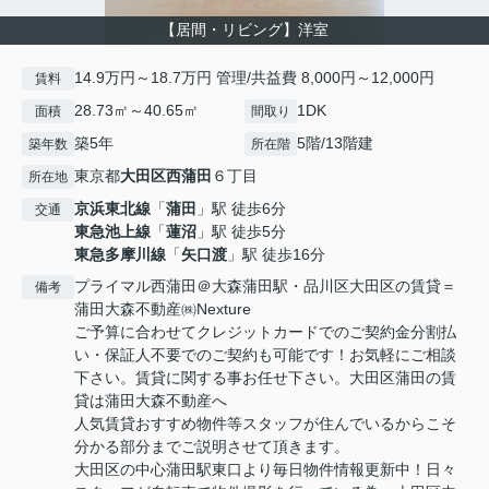
【居間・リビング】洋室
14.9万円～18.7万円 管理/共益費 8,000円～12,000円
賃料
28.73㎡～40.65㎡
1DK
面積
間取り
築5年
5階/13階建
築年数
所在階
東京都
大田区
西蒲田
６丁目
所在地
京浜東北線
「
蒲田
」駅 徒歩6分
交通
東急池上線
「
蓮沼
」駅 徒歩5分
東急多摩川線
「
矢口渡
」駅 徒歩16分
プライマル西蒲田＠大森蒲田駅・品川区大田区の賃貸＝
備考
蒲田大森不動産㈱Nexture
ご予算に合わせてクレジットカードでのご契約金分割払
い・保証人不要でのご契約も可能です！お気軽にご相談
下さい。賃貸に関する事お任せ下さい。大田区蒲田の賃
貸は蒲田大森不動産へ
人気賃貸おすすめ物件等スタッフが住んでいるからこそ
分かる部分までご説明させて頂きます。
大田区の中心蒲田駅東口より毎日物件情報更新中！日々