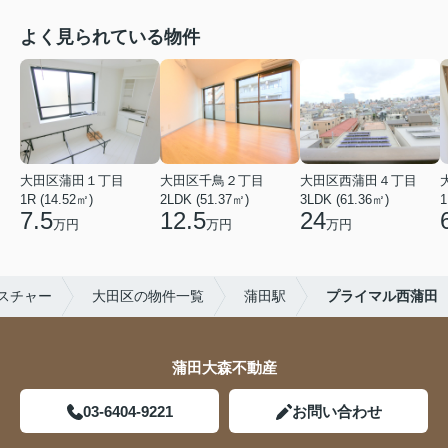
よく見られている物件
大田区蒲田１丁目
大田区千鳥２丁目
大田区西蒲田４丁目
1R (14.52㎡)
2LDK (51.37㎡)
3LDK (61.36㎡)
1
7.5
12.5
24
万円
万円
万円
スチャー
大田区の物件一覧
蒲田駅
プライマル西蒲田
蒲田大森不動産
03-6404-9221
お問い合わせ