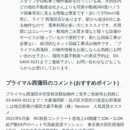
スタッフが自転車で物件撮影を行っている為、大田区内
どの他社不動産会社さんよりも写真や動画360度パノラ
マ画像等目に見える情報は豊富です！歩いて370mの場
所に、ライフ 西蒲田店があります。駅から徒歩6分にあ
る物件なので、電車利用が多い方にオススメです。共用
部にはエレベータ・敷地内ごみ置き場など様々な設備や
サービスが揃っているので便利です。新たな回線工事が
必要ない、経済的なネット回線工事済み物件です。「プ
ライマル西蒲田」の物件情報をお探しならお気軽にお問
い合わせ下さい。蒲田大森不動産への来店予約は、03-
6404-9221までご連絡下さい。お問い合わせなどもこち
らからお受けしております。
プライマル西蒲田のコメント(おすすめポイント)
プライマル西蒲田＠空室状況類似物件ご見学ご依頼等お気軽に
03-6404-9221まで！大森蒲田駅・品川区大田区の賃貸お部屋探
しは地元密着の蒲田大森不動産（株）Nexture 人気賃貸オスス
メ
2021年5月築 RC鉄筋コンクリート造地上14階建て1DK～1LDK
総戸数59戸のペット可高級賃貸マンション 東京都大田区西蒲田