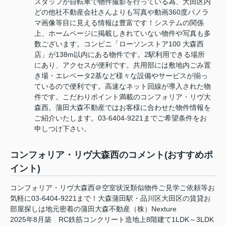
スタッフが自転車で物件撮影を行っている為、大田区内
どの他社不動産会社さんよりも写真や動画360度パノラ
マ画像等目に見える情報は豊富です！システムの関係
上、ホームページに掲載しきれていない物件や写真も多
数ございます。コンビニ「ローソンストア100 大森西
店」が138m以内にある物件です。2駅利用できる場所
にあり、アクセスが便利です。共用部には敷地内ごみ置
き場・エレベータ2基など様々な設備やサービスが揃っ
ているので便利です。高速なネット回線が導入された物
件です。こだわりポイント満載のコンフォリア・リヴ大
森西。蒲田大森不動産ではお客様に合わせた物件情報を
ご紹介いたします。03-6404-9221までご希望条件をお
申しつけ下さい。
コンフォリア・リヴ大森西のコメント(おすすめポ
イント)
コンフォリア・リヴ大森西＠空室状況類似物件ご見学ご依頼等お
気軽に03-6404-9221まで！大森蒲田駅・品川区大田区の賃貸お
部屋探しは地元密着の蒲田大森不動産（株）Nexture
2025年8月築 RC鉄筋コンクリート造地上8階建て1LDK～3LDK