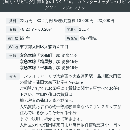
【居間・リビング】南向きのLDK12.1帖 カウンターキッチンのリビン
グダイニングキッチン
22万円～30.2万円 管理/共益費 18,000円～20,000円
賃料
45.20㎡～60.20㎡
2LDK
面積
間取り
築1年
3階/8階建
築年数
所在階
東京都
大田区
大森西
４丁目
所在地
京急本線
「
大森町
」駅 徒歩11分
交通
京急本線
「
梅屋敷
」駅 徒歩15分
京急本線
「
平和島
」駅 徒歩19分
コンフォリア・リヴ大森西＠大森蒲田駅・品川区大田区
備考
の賃貸＝蒲田大森不動産㈱Nexture
ご相談だけでもお気軽に！賃貸に関する事すべてお任せ
下さい。大田区蒲田の賃貸は
地元密着の蒲田大森不動産へ
人気賃貸おすすめ物件等経験豊富なベテランスタッフが
住んでいるからこそ分かる部分
までご説明ご紹介させて頂きます。
大田区の中心蒲田駅東口より毎日物件情報更新中！日々