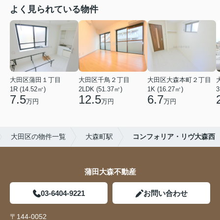
よく見られている物件
大田区蒲田１丁目
大田区千鳥２丁目
大田区大森本町２丁目
1R (14.52㎡)
2LDK (51.37㎡)
1K (16.27㎡)
3
7.5
12.5
6.7
万円
万円
万円
大田区の物件一覧
大森町駅
コンフォリア・リヴ大森西
蒲田大森不動産
03-6404-9221
お問い合わせ
〒144-0052