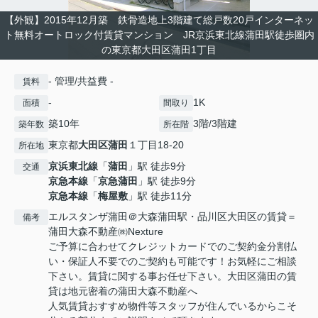
【外観】2015年12月築 鉄骨造地上3階建て総戸数20戸インターネッ
ト無料オートロック付賃貸マンション JR京浜東北線蒲田駅徒歩圏内
の東京都大田区蒲田1丁目
- 管理/共益費 -
賃料
-
1K
面積
間取り
築10年
3階/3階建
築年数
所在階
東京都
大田区
蒲田
１丁目18-20
所在地
京浜東北線
「
蒲田
」駅 徒歩9分
交通
京急本線
「
京急蒲田
」駅 徒歩9分
京急本線
「
梅屋敷
」駅 徒歩11分
エルスタンザ蒲田＠大森蒲田駅・品川区大田区の賃貸＝
備考
蒲田大森不動産㈱Nexture
ご予算に合わせてクレジットカードでのご契約金分割払
い・保証人不要でのご契約も可能です！お気軽にご相談
下さい。賃貸に関する事お任せ下さい。大田区蒲田の賃
貸は地元密着の蒲田大森不動産へ
人気賃貸おすすめ物件等スタッフが住んでいるからこそ