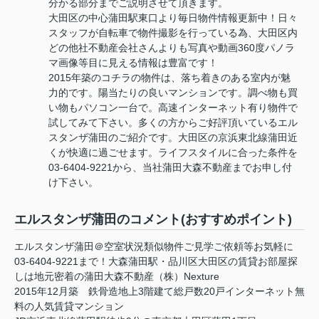
分かる部分までご説明させて頂きます。
大田区の中心蒲田駅東口より毎日物件情報更新中！日々
スタッフが自転車で物件撮影を行っている為、大田区内
どの他社不動産会社さんよりも写真や動画360度パノラ
マ画像等目に見える情報は豊富です！
2015年築のコチラの物件は、落ち着きのある室内が魅
力的です。陽当たりの良いマンションです。調べ物も買
い物もパソコン一台で。高速インターネット有り物件で
試してみて下さい。多くの方からご好評頂いているエル
スタンザ蒲田のご紹介です。大田区の京浜東北線蒲田近
くが快適に過ごせます。ライフスタイルに合った条件を
03-6404-9221から、当社蒲田大森不動産までお申し付
け下さい。
エルスタンザ蒲田のコメント(おすすめポイント)
エルスタンザ蒲田＠空室状況類似物件ご見学ご依頼等お気軽に
03-6404-9221まで！大森蒲田駅・品川区大田区の賃貸お部屋探
しは地元密着の蒲田大森不動産（株）Nexture
2015年12月築 鉄骨造地上3階建て総戸数20戸インターネット無
料の人気賃貸マンション