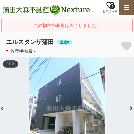
0
お気に入り
この物件の募集は終了しました。
エルスタンザ蒲田
空室0
-
管理/共益費 -
1
/
12