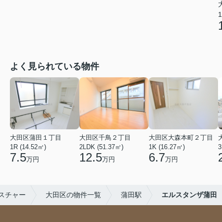
1
よく見られている物件
大田区蒲田１丁目
大田区千鳥２丁目
大田区大森本町２丁目
1R (14.52㎡)
2LDK (51.37㎡)
1K (16.27㎡)
3
7.5
12.5
6.7
万円
万円
万円
スチャー
大田区の物件一覧
蒲田駅
エルスタンザ蒲田