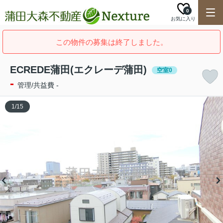
0
お気に入り
この物件の募集は終了しました。
ECREDE蒲田(エクレーデ蒲田)
空室0
-
管理/共益費 -
1
/
15