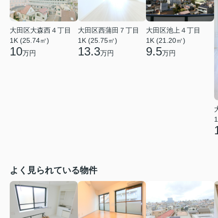
大田区大森西４丁目
大田区西蒲田７丁目
大田区池上４丁目
1K (25.74㎡)
1K (25.75㎡)
1K (21.20㎡)
10
13.3
9.5
万円
万円
万円
1
よく見られている物件