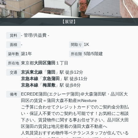
【展望】
- 管理/共益費 -
賃料
-
1K
面積
間取り
築1年
5階/5階建
築年数
所在階
東京都
大田区
蒲田
１丁目
所在地
京浜東北線
「
蒲田
」駅 徒歩12分
交通
京急本線
「
京急蒲田
」駅 徒歩11分
京急本線
「
梅屋敷
」駅 徒歩8分
ECREDE蒲田(エクレーデ蒲田)＠大森蒲田駅・品川区大
備考
田区の賃貸＝蒲田大森不動産㈱Nexture
ご予算に合わせてクレジットカードでのご契約金分割払
い・保証人不要でのご契約も可能です！お気軽にご相談
下さい。賃貸物件に関する事お任せ下さい。品川区大田
区蒲田の賃貸は地元密着の蒲田大森不動産へ
人気賃貸おすすめ物件等ベテランスタッフが住んでいる