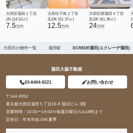
大田区蒲田１丁目
大田区千鳥２丁目
大田区西蒲田４丁目
1R (14.52㎡)
2LDK (51.37㎡)
3LDK (61.36㎡)
1
7.5
12.5
24
万円
万円
万円
大田区の物件一覧
蒲田駅
ECREDE蒲田(エクレーデ蒲田)
蒲田大森不動産
03-6404-9221
お問い合わせ
〒144-0052
東京都大田区蒲田５丁目16-8 鵠沼ビル 3階
営業時間：
10:00〜19:00※毎週日曜日のみ18時まで
定休日：
年末年始,GW,夏季