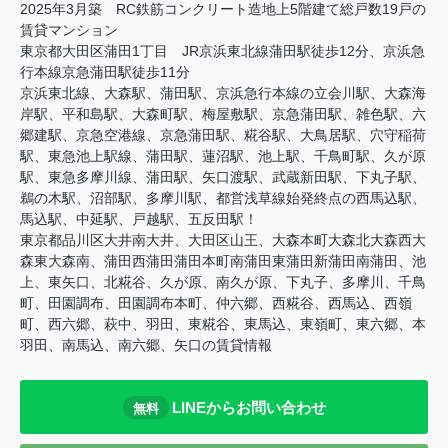
2025年3月築 RC鉄筋コンクリート造地上5階建て総戸数19戸の
賃貸マンション
東京都大田区蒲田1丁目 JR京浜東北線蒲田駅徒歩12分、京浜急
行本線京急蒲田駅徒歩11分
京浜東北線、大森駅、蒲田駅、京浜急行本線の立会川駅、大森海
岸駅、平和島駅、大森町駅、梅屋敷駅、京急蒲田駅、雑色駅、六
郷建駅、京急空港線、京急蒲田駅、糀谷駅、大鳥居駅、穴守稲荷
駅、東急池上駅線、蒲田駅、蓮沼駅、池上駅、千鳥町駅、久が原
駅、東急多摩川線、蒲田駅、矢口渡駅、武蔵新田駅、下丸子駅、
鵜の木駅、沼部駅、多摩川駅、都営浅草線始発終点の西馬込駅、
馬込駅、中延駅、戸越駅、五反田駅！
東京都品川区大井南大井、大田区山王、大森本町大森北大森西大
森東大森南、蒲田西蒲田蒲田本町南蒲田東蒲田新蒲田南蒲田、池
上、東矢口、北糀谷、久が原、南久が原、下丸子、多摩川、千鳥
町、田園調布、田園調布本町、仲六郷、西糀谷、西馬込、西嶺
町、西六郷、萩中、羽田、東糀谷、東馬込、東嶺町、東六郷、本
羽田、南馬込、南六郷、矢口の賃貸情報
LINEからお問い合わせ
無料