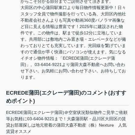
からこそ分かる部分までご説明させて頂きます。
大田区の中心蒲田駅東口より毎日物件情報更新中！日々
スタッフ全員で物件撮影を行っている為、大田区内他社
不動産会社さんよりも写真や動画360度パノラマ画像な
ど目に見える情報は豊富です！2025年に建設された物
件です。この物件は、駅まで徒歩12分に立地していま
す。共用部には敷地内ごみ置き場・エレベータなどが備
わっておりとても充実しています。光回線を繋げていま
すので通信が早く快適にパソコンが使えます。気になる
イチオシ物件情報：「ECREDE蒲田(エクレーデ蒲
田)」。03-6404-9221より蒲田大森不動産へお問い合わ
せ下さい。お気軽にお問い合わせ下さい。お待ちしてお
ります。
ECREDE蒲田(エクレーデ蒲田)のコメント(おすす
めポイント)
ECREDE蒲田(エクレーデ蒲田)＠空室状況類似物件ご見学ご依頼
等お気軽に03-6404-9221まで！大森蒲田駅・品川区大田区の賃
貸お部屋探しは地元密着の蒲田大森不動産（株）Nexture 人気
賃貸オススメ