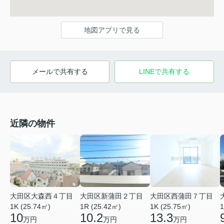
地図アプリで見る
メールで共有する
LINEで共有する
近隣の物件
大田区大森西４丁目
大田区新蒲田２丁目
大田区西蒲田７丁目
1K (25.74㎡)
1R (25.42㎡)
1K (25.75㎡)
1
10
10.2
13.3
万円
万円
万円