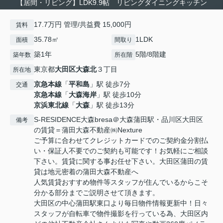
【居間・リビング】LDK9.9帖 リビングダイニングキッチン
17.7万円 管理/共益費 15,000円
賃料
35.78㎡
1LDK
面積
間取り
築1年
5階/8階建
築年数
所在階
東京都
大田区
大森北
３丁目
所在地
京急本線
「
平和島
」駅 徒歩7分
交通
京急本線
「
大森海岸
」駅 徒歩10分
京浜東北線
「
大森
」駅 徒歩13分
S-RESIDENCE大森bresa＠大森蒲田駅・品川区大田区
備考
の賃貸＝蒲田大森不動産㈱Nexture
ご予算に合わせてクレジットカードでのご契約金分割払
い・保証人不要でのご契約も可能です！お気軽にご相談
下さい。賃貸に関する事お任せ下さい。大田区蒲田の賃
貸は地元密着の蒲田大森不動産へ
人気賃貸おすすめ物件等スタッフが住んでいるからこそ
分かる部分までご説明させて頂きます。
大田区の中心蒲田駅東口より毎日物件情報更新中！日々
スタッフが自転車で物件撮影を行っている為、大田区内