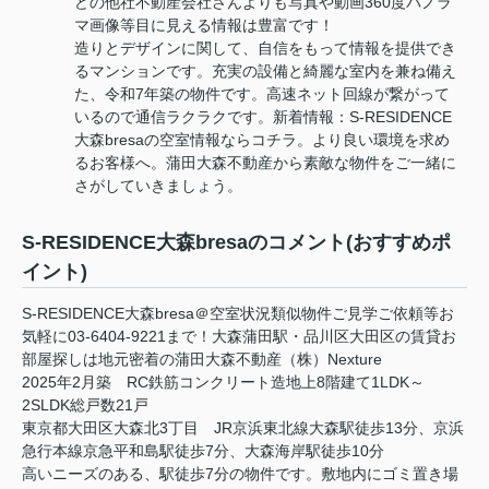
どの他社不動産会社さんよりも写真や動画360度パノラ
マ画像等目に見える情報は豊富です！
造りとデザインに関して、自信をもって情報を提供でき
るマンションです。充実の設備と綺麗な室内を兼ね備え
た、令和7年築の物件です。高速ネット回線が繋がって
いるので通信ラクラクです。新着情報：S-RESIDENCE
大森bresaの空室情報ならコチラ。より良い環境を求め
るお客様へ。蒲田大森不動産から素敵な物件をご一緒に
さがしていきましょう。
S-RESIDENCE大森bresaのコメント(おすすめポ
イント)
S-RESIDENCE大森bresa＠空室状況類似物件ご見学ご依頼等お
気軽に03-6404-9221まで！大森蒲田駅・品川区大田区の賃貸お
部屋探しは地元密着の蒲田大森不動産（株）Nexture
2025年2月築 RC鉄筋コンクリート造地上8階建て1LDK～
2SLDK総戸数21戸
東京都大田区大森北3丁目 JR京浜東北線大森駅徒歩13分、京浜
急行本線京急平和島駅徒歩7分、大森海岸駅徒歩10分
高いニーズのある、駅徒歩7分の物件です。敷地内にゴミ置き場