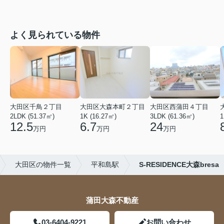
よく見られている物件
大田区千鳥２丁目
大田区大森本町２丁目
大田区西蒲田４丁目
2LDK (51.37㎡)
1K (16.27㎡)
3LDK (61.36㎡)
1
12.5
6.7
24
万円
万円
万円
大田区の物件一覧
平和島駅
S-RESIDENCE大森bresa
蒲田大森不動産
03-6404-9221
お問い合わせ