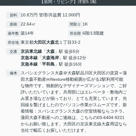
【居間・リビング】洋室6.1帖
10.8万円 管理/共益費 12,000円
賃料
22.64㎡
1K
面積
間取り
築14年
6階/13階建
築年数
所在階
東京都
大田区
大森北
１丁目33-2
所在地
京浜東北線
「
大森
」駅 徒歩5分
交通
京急本線
「
大森海岸
」駅 徒歩12分
京急本線
「
平和島
」駅 徒歩16分
スパシエグランス大森＠大森駅品川区大田区の賃貸＝蒲
備考
田大森不動産㈱Nexture移動範囲が広がる2駅利用可能
な物件です。独創的なデザイナーズマンションで、ご好
評いただいています。共用部にはエレベータ・敷地内ご
み置き場などが揃っており、とても充実しています。光
回線を繋げましたのでパソコン作業がスムーズです。新
着情報：スパシエグランス大森の空室情報ならコチラ。
蒲田大森不動産へのご連絡は、こちらの03-6404-9221
からお願い致します。大田区の京浜東北線大森周辺なら
当社で幅広くお探しいただけます。