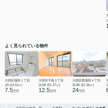
1
よく見られている物件
大田区蒲田１丁目
大田区千鳥２丁目
大田区西蒲田４丁目
1R (14.52㎡)
2LDK (51.37㎡)
3LDK (61.36㎡)
1
7.5
12.5
24
万円
万円
万円