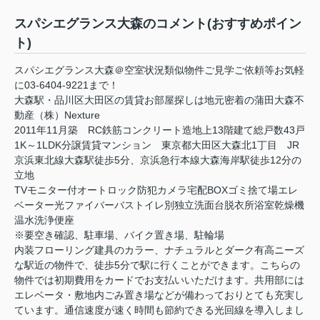
スパシエグランス大森のコメント(おすすめポイン
ト)
スパシエグランス大森＠空室状況類似物件ご見学ご依頼等お気軽
に03-6404-9221まで！
大森駅・品川区大田区の賃貸お部屋探しは地元密着の蒲田大森不
動産（株）Nexture
2011年11月築 RC鉄筋コンクリート造地上13階建て総戸数43戸
1K～1LDK分譲賃貸マンション 東京都大田区大森北1丁目 JR
京浜東北線大森駅徒歩5分、京浜急行本線大森海岸駅徒歩12分の
立地
TVモニター付オートロック防犯カメラ宅配BOXゴミ捨て場エレ
ベーター光ファイバーバストイレ別独立洗面台脱衣所浴室乾燥機
温水洗浄便座
※要空き確認、駐車場、バイク置き場、駐輪場
内装フローリング建具のカラー、ナチュラルとダーク有高ニーズ
な駅近の物件で、徒歩5分で駅に行くことができます。こちらの
物件では初期費用をカードでお支払いいただけます。共用部には
エレベータ・敷地内ごみ置き場などが備わっておりとても充実し
ています。通信速度が速く時間も節約できる光回線を導入しまし