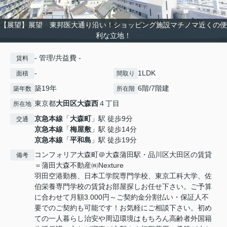
【展望】展望 東邦医大通り沿い！ショッピング施設マチノマ近くの便
利な立地！
- 管理/共益費 -
賃料
-
1LDK
面積
間取り
築19年
6階/7階建
築年数
所在階
東京都
大田区
大森西
４丁目
所在地
京急本線
「
大森町
」駅 徒歩9分
交通
京急本線
「
梅屋敷
」駅 徒歩14分
京急本線
「
平和島
」駅 徒歩19分
コンフォリア大森町＠大森蒲田駅・品川区大田区の賃貸
備考
＝蒲田大森不動産㈱Nexture
羽田空港勤務、日本工学院専門学校、東京工科大学、佐
伯栄養専門学校の賃貸お部屋探しお任せ下さい。ご予算
に合わせて月額3.000円～ご契約金分割払い・保証人不
要でのご契約も可能です！お気軽にご相談下さい。初め
ての一人暮らし治安や周辺環境はもちろん高齢者外国籍