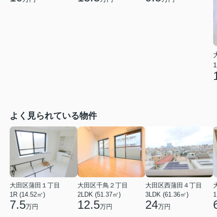
1
よく見られている物件
大田区蒲田１丁目
大田区千鳥２丁目
大田区西蒲田４丁目
1R (14.52㎡)
2LDK (51.37㎡)
3LDK (61.36㎡)
1
7.5
12.5
24
万円
万円
万円