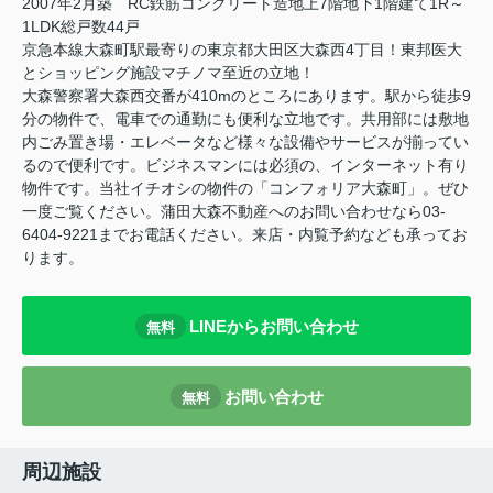
2007年2月築 RC鉄筋コンクリート造地上7階地下1階建て1R～
1LDK総戸数44戸
京急本線大森町駅最寄りの東京都大田区大森西4丁目！東邦医大
とショッピング施設マチノマ至近の立地！
大森警察署大森西交番が410mのところにあります。駅から徒歩9
分の物件で、電車での通勤にも便利な立地です。共用部には敷地
内ごみ置き場・エレベータなど様々な設備やサービスが揃ってい
るので便利です。ビジネスマンには必須の、インターネット有り
物件です。当社イチオシの物件の「コンフォリア大森町」。ぜひ
一度ご覧ください。蒲田大森不動産へのお問い合わせなら03-
6404-9221までお電話ください。来店・内覧予約なども承ってお
ります。
LINEからお問い合わせ
無料
お問い合わせ
無料
周辺施設