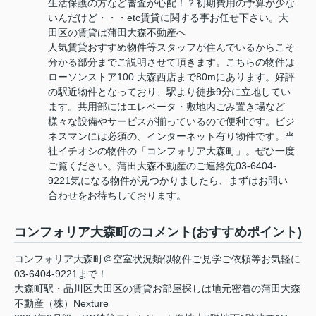
生活保護の方など審査が心配！？初期費用の予算が少な
いんだけど・・・etc賃貸に関する事お任せ下さい。大
田区の賃貸は蒲田大森不動産へ
人気賃貸おすすめ物件等スタッフが住んでいるからこそ
分かる部分までご説明させて頂きます。こちらの物件は
ローソンストア100 大森西店まで80mにあります。好評
の駅近物件となっており、駅より徒歩9分に立地してい
ます。共用部にはエレベータ・敷地内ごみ置き場など
様々な設備やサービスが揃っているので便利です。ビジ
ネスマンには必須の、インターネット有り物件です。当
社イチオシの物件の「コンフォリア大森町」。ぜひ一度
ご覧ください。蒲田大森不動産のご連絡先03-6404-
9221気になる物件が見つかりましたら、まずはお問い
合わせをお待ちしております。
コンフォリア大森町のコメント(おすすめポイント)
コンフォリア大森町＠空室状況類似物件ご見学ご依頼等お気軽に
03-6404-9221まで！
大森町駅・品川区大田区の賃貸お部屋探しは地元密着の蒲田大森
不動産（株）Nexture