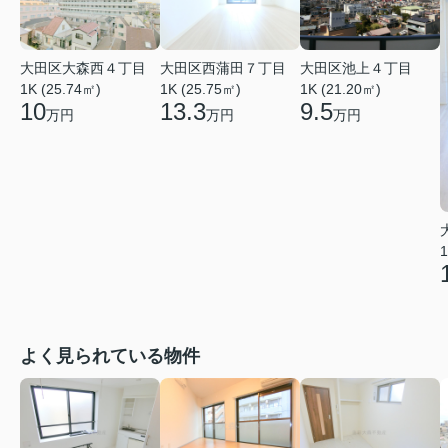
大田区大森西４丁目
大田区西蒲田７丁目
大田区池上４丁目
1K (25.74㎡)
1K (25.75㎡)
1K (21.20㎡)
10
13.3
9.5
万円
万円
万円
1
よく見られている物件