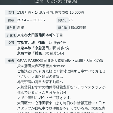
【居間・リビング】洋室5帖
13.8万円～14.8万円 管理/共益費 10,000円
賃料
25.54㎡～25.62㎡
2K
面積
間取り
新築
3階/10階建
築年数
所在階
東京都
大田区
蒲田本町
２丁目
所在地
京浜東北線
「
蒲田
」駅 徒歩9分
交通
京急本線
「
京急蒲田
」駅 徒歩7分
京急本線
「
雑色
」駅 徒歩14分
GRAN PASEO蒲田Ⅲ＠大森蒲田駅・品川区大田区の賃
備考
貸＝蒲田大森不動産㈱Nexture
ご相談だけでもお気軽に！賃貸に関する事すべてお任せ
下さい。大田区蒲田の賃貸は
地元密着の蒲田大森不動産へ
人気賃貸おすすめ物件等経験豊富なベテランスタッフが
住んでいるからこそ分かる部分
までご説明ご紹介させて頂きます。
大田区の中心蒲田駅東口より毎日物件情報更新中！日々
スタッフが自転車で物件撮影を行っている為、大田区内