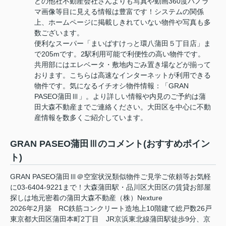
どの他社不動産会社さんよりも写真や動画360度パノラ
マ画像等目に見える情報は豊富です！システムの関係
上、ホームページに掲載しきれていない物件や写真も多
数ございます。
便利なスーパー「まいばすけっと環八蒲田５丁目店」ま
で205mです。2駅利用可能で利便性の高い物件です。
共用部にはエレベータ・敷地内ごみ置き場などが揃って
おります。こちらは高速なインターネットが利用できる
物件です。気になるイチオシ物件情報：「GRAN
PASEO蒲田Ⅲ」。より詳しい情報や内見のご予約は蒲
田大森不動産までご連絡ください。大田区を中心に不動
産情報を数多くご紹介しています。
GRAN PASEO蒲田Ⅲのコメント(おすすめポイン
ト)
GRAN PASEO蒲田Ⅲ＠空室状況類似物件ご見学ご依頼等お気軽
に03-6404-9221まで！大森蒲田駅・品川区大田区の賃貸お部屋
探しは地元密着の蒲田大森不動産（株）Nexture
2026年2月築 RC鉄筋コンクリート造地上10階建て総戸数26戸
東京都大田区蒲田本町2丁目 JR京浜東北線蒲田駅徒歩9分、京