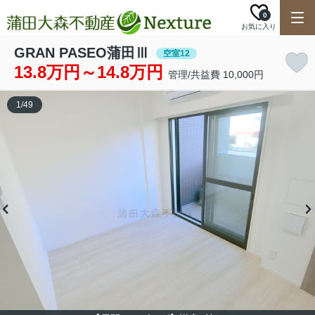
0
お気に入り
GRAN PASEO蒲田Ⅲ
空室12
13.8万円～14.8万円
管理/共益費 10,000円
1
/
49