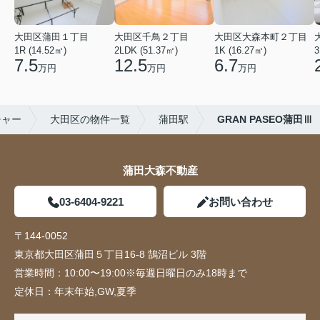
大田区蒲田１丁目
大田区千鳥２丁目
大田区大森本町２丁目
1R (14.52㎡)
2LDK (51.37㎡)
1K (16.27㎡)
3
7.5
12.5
6.7
万円
万円
万円
チャー
大田区の物件一覧
蒲田駅
GRAN PASEO蒲田Ⅲ
蒲田大森不動産
03-6404-9221
お問い合わせ
〒144-0052
東京都大田区蒲田５丁目16-8 鵠沼ビル 3階
営業時間：
10:00〜19:00※毎週日曜日のみ18時まで
定休日：
年末年始,GW,夏季