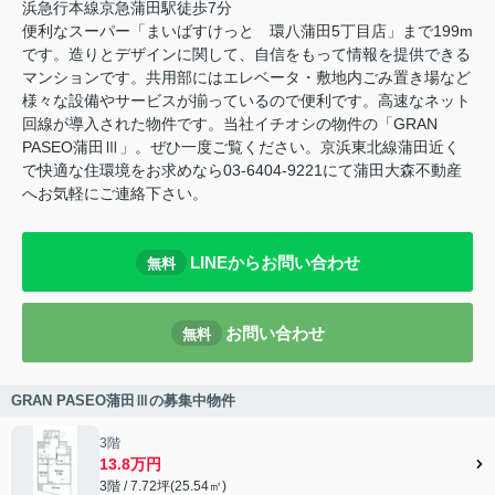
浜急行本線京急蒲田駅徒歩7分
便利なスーパー「まいばすけっと 環八蒲田5丁目店」まで199m
です。造りとデザインに関して、自信をもって情報を提供できる
マンションです。共用部にはエレベータ・敷地内ごみ置き場など
様々な設備やサービスが揃っているので便利です。高速なネット
回線が導入された物件です。当社イチオシの物件の「GRAN
PASEO蒲田Ⅲ」。ぜひ一度ご覧ください。京浜東北線蒲田近く
で快適な住環境をお求めなら03-6404-9221にて蒲田大森不動産
へお気軽にご連絡下さい。
LINEからお問い合わせ
無料
お問い合わせ
無料
GRAN PASEO蒲田Ⅲの募集中物件
3階
13.8万円
3階 / 7.72坪(25.54㎡)