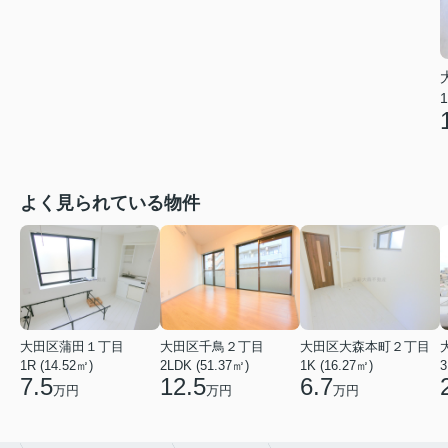
1
よく見られている物件
大田区蒲田１丁目
大田区千鳥２丁目
大田区大森本町２丁目
1R (14.52㎡)
2LDK (51.37㎡)
1K (16.27㎡)
3
7.5
12.5
6.7
万円
万円
万円