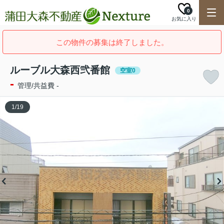
0
お気に入り
この物件の募集は終了しました。
ルーブル大森西弐番館
空室0
-
管理/共益費 -
1
/
19