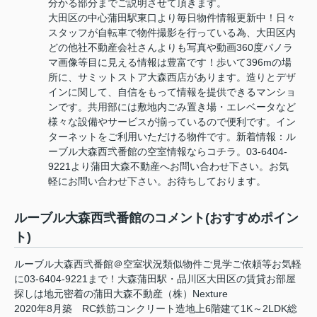
分かる部分までご説明させて頂きます。
大田区の中心蒲田駅東口より毎日物件情報更新中！日々
スタッフが自転車で物件撮影を行っている為、大田区内
どの他社不動産会社さんよりも写真や動画360度パノラ
マ画像等目に見える情報は豊富です！歩いて396mの場
所に、サミットストア大森西店があります。造りとデザ
インに関して、自信をもって情報を提供できるマンショ
ンです。共用部には敷地内ごみ置き場・エレベータなど
様々な設備やサービスが揃っているので便利です。イン
ターネットをご利用いただける物件です。新着情報：ル
ーブル大森西弐番館の空室情報ならコチラ。03-6404-
9221より蒲田大森不動産へお問い合わせ下さい。お気
軽にお問い合わせ下さい。お待ちしております。
ルーブル大森西弐番館のコメント(おすすめポイン
ト)
ルーブル大森西弐番館＠空室状況類似物件ご見学ご依頼等お気軽
に03-6404-9221まで！大森蒲田駅・品川区大田区の賃貸お部屋
探しは地元密着の蒲田大森不動産（株）Nexture
2020年8月築 RC鉄筋コンクリート造地上6階建て1K～2LDK総