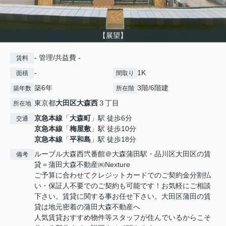
【展望】
- 管理/共益費 -
賃料
-
1K
面積
間取り
築6年
3階/6階建
築年数
所在階
東京都
大田区
大森西
３丁目
所在地
京急本線
「
大森町
」駅 徒歩6分
交通
京急本線
「
梅屋敷
」駅 徒歩10分
京急本線
「
平和島
」駅 徒歩18分
ルーブル大森西弐番館＠大森蒲田駅・品川区大田区の賃
備考
貸＝蒲田大森不動産㈱Nexture
ご予算に合わせてクレジットカードでのご契約金分割払
い・保証人不要でのご契約も可能です！お気軽にご相談
下さい。賃貸に関する事お任せ下さい。大田区蒲田の賃
貸は地元密着の蒲田大森不動産へ
人気賃貸おすすめ物件等スタッフが住んでいるからこそ