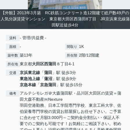
【外観】2013年3月築 RC鉄筋コンクリート造12階建て総戸数49戸の
人気分譲賃貸マンション 東京都大田区西蒲田8丁目 JR京浜東北線蒲
田駅近徒歩4分
- 管理/共益費 -
賃料
-
1K
面積
間取り
築13年
2階/12階建
築年数
所在階
東京都
大田区
西蒲田
８丁目4-1
所在地
京浜東北線
「
蒲田
」駅 徒歩3分
交通
東急池上線
「
蓮沼
」駅 徒歩9分
京急本線
「
京急蒲田
」駅 徒歩15分
アルテシモレガ＠大森蒲田駅・品川区大田区の賃貸＝蒲
備考
田大森不動産㈱Nexture
羽田空港勤務、日本工学院専門学校、東京工科大学、佐
伯栄養専門学校の賃貸お部屋探しお任せ下さい。ご予算
に合わせて月額3.000円～ご契約金分割払い・保証人不
要でのご契約も可能です！お気軽にご相談下さい。初め
ての一人暮らし治安や周辺環境はもちろん高齢者外国籍