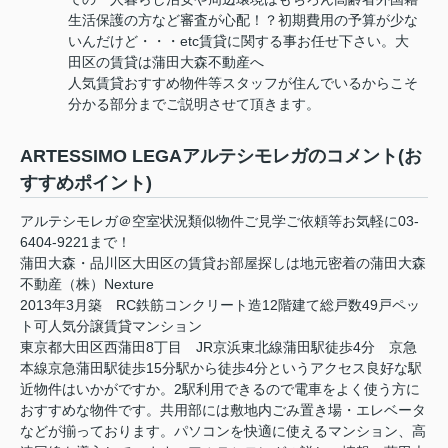
生活保護の方など審査が心配！？初期費用の予算が少な
いんだけど・・・etc賃貸に関する事お任せ下さい。大
田区の賃貸は蒲田大森不動産へ
人気賃貸おすすめ物件等スタッフが住んでいるからこそ
分かる部分までご説明させて頂きます。
ARTESSIMO LEGAアルテシモレガのコメント(お
すすめポイント)
アルテシモレガ＠空室状況類似物件ご見学ご依頼等お気軽に03-
6404-9221まで！
蒲田大森・品川区大田区の賃貸お部屋探しは地元密着の蒲田大森
不動産（株）Nexture
2013年3月築 RC鉄筋コンクリート造12階建て総戸数49戸ペッ
ト可人気分譲賃貸マンション
東京都大田区西蒲田8丁目 JR京浜東北線蒲田駅徒歩4分 京急
本線京急蒲田駅徒歩15分駅から徒歩4分というアクセス良好な駅
近物件はいかがですか。2駅利用できるので電車をよく使う方に
おすすめな物件です。共用部には敷地内ごみ置き場・エレベータ
などが揃っております。パソコンを快適に使えるマンション、高