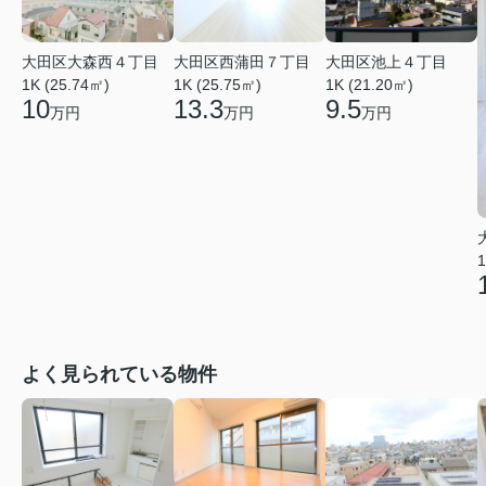
大田区大森西４丁目
大田区西蒲田７丁目
大田区池上４丁目
1K (25.74㎡)
1K (25.75㎡)
1K (21.20㎡)
10
13.3
9.5
万円
万円
万円
1
よく見られている物件