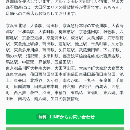
速回線を導入しています。アルテシモレガの詳しい情報。蒲田大
森不動産には、大田区エリアの賃貸情報が豊富です。もちろん、
店舗へのご来店もお待ちしております。
京浜東北線、大森駅、蒲田駅、京浜急行本線の立会川駅、大森海
岸駅、平和島駅、大森町駅、梅屋敷駅、京急蒲田駅、雑色駅、六
郷建駅、京急空港線、京急蒲田駅、糀谷駅、大鳥居駅、穴守稲荷
駅、東急池上駅線、蒲田駅、蓮沼駅、池上駅、千鳥町駅、久が原
駅、東急多摩川線、蒲田駅、矢口渡駅、武蔵新田駅、下丸子駅、
鵜の木駅、沼部駅、多摩川駅、都営浅草線始発終点の西馬込駅、
馬込駅、中延駅、戸越駅、五反田駅！
東京都品川区大井南大井、大田区山王、大森本町大森北大森西大
森東大森南、蒲田西蒲田蒲田本町南蒲田東蒲田新蒲田南蒲田、池
上、東矢口、北糀谷、久が原、南久が原、下丸子、多摩川、千鳥
町、田園調布、田園調布本町、仲六郷、西糀谷、西馬込、西嶺
町、西六郷、萩中、羽田、東糀谷、東馬込、東嶺町、東六郷、本
羽田、南馬込、南六郷、矢口の賃貸情報
LINEからお問い合わせ
無料