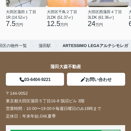
大田区蒲田１丁目
大田区千鳥２丁目
大田区西蒲田４丁目
1R (14.52㎡)
2LDK (51.37㎡)
3LDK (61.36㎡)
1
7.5
12.5
24
万円
万円
万円
田区の物件一覧
蒲田駅
ARTESSIMO LEGAアルテシモレガ
蒲田大森不動産
03-6404-9221
お問い合わせ
〒144-0052
東京都大田区蒲田５丁目16-8 鵠沼ビル 3階
営業時間：
10:00〜19:00※毎週日曜日のみ18時まで
定休日：
年末年始,GW,夏季