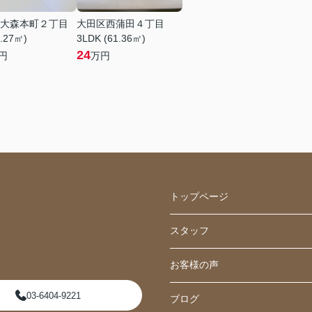
大森本町２丁目
大田区西蒲田４丁目
6.27㎡)
3LDK (61.36㎡)
24
円
万円
トップページ
スタッフ
お客様の声
03-6404-9221
ブログ