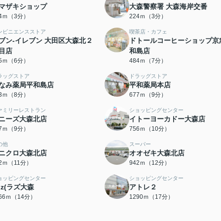
マザキショップ
大森警察署 大森海岸交番
04ｍ（3分）
224ｍ（3分）
ンビニエンスストア
喫茶店・カフェ
ブン-イレブン 大田区大森北２
ドトールコーヒーショップ京
目店
和島店
45ｍ（6分）
484ｍ（7分）
ラッグストア
ドラッグストア
なみ薬局平和島店
平和薬局本店
93ｍ（8分）
677ｍ（9分）
ァミリーレストラン
ショッピングセンター
ニーズ大森北店
イトーヨーカドー大森店
17ｍ（9分）
756ｍ（10分）
の他
スーパー
ニクロ大森北店
オオゼキ大森北店
12ｍ（11分）
942ｍ（12分）
ョッピングセンター
ショッピングセンター
uz(ラズ大森
アトレ２
066ｍ（14分）
1290ｍ（17分）