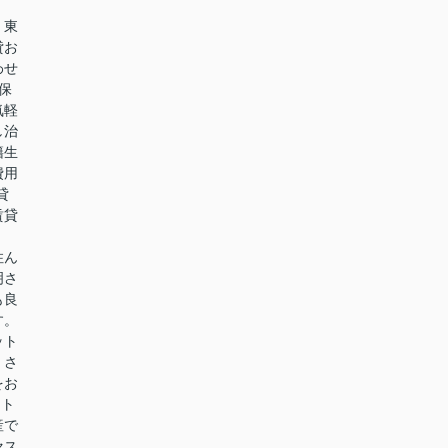
、東
貸お
わせ
保
気軽
し治
籍生
費用
貸
賃貸
住ん
明さ
も良
す。
ット
くさ
をお
ート
産で
セス