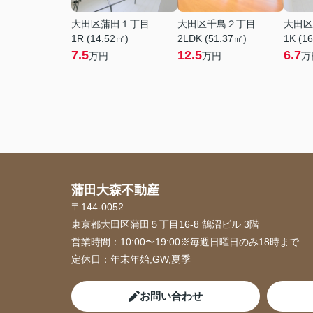
大田区蒲田１丁目
大田区千鳥２丁目
大田区
1R (14.52㎡)
2LDK (51.37㎡)
1K (1
7.5
12.5
6.7
万円
万円
万
蒲田大森不動産
〒144-0052
東京都大田区蒲田５丁目16-8 鵠沼ビル 3階
営業時間：
10:00〜19:00※毎週日曜日のみ18時まで
定休日：
年末年始,GW,夏季
お問い合わせ