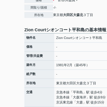
-
管理/共益費
-
価格
-/-
間取り/面積
東京都
大田区
大森北
３丁目
所在地
Zion Courtシオンコート平和島の基本情報
物件名
Zion Courtシオンコート平和島
価格
-
管理/共益費
-
築年月
1981年2月（築45年）
総戸数
-
所在地
東京都
大田区
大森北
３丁目
交通
京急本線
「
平和島
」駅 徒歩4分
京急本線
「
大森海岸
」駅 徒歩9分
京浜東北線
「
大森
」駅 徒歩15分