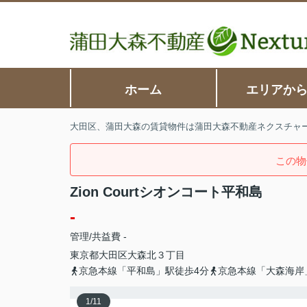
ホーム
エリアか
大田区、蒲田大森の賃貸物件は蒲田大森不動産ネクスチャ
この物
Zion Courtシオンコート平和島
-
管理/共益費 -
東京都
大田区
大森北
３丁目
京急本線「平和島」駅徒歩4分
京急本線「大森海岸
1
/
11