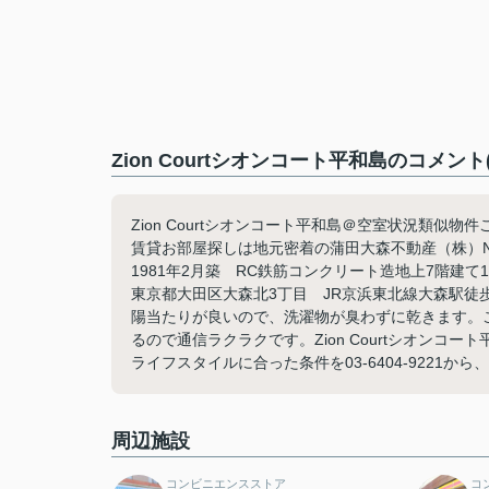
Zion Courtシオンコート平和島のコメン
Zion Courtシオンコート平和島＠空室状況類似物
賃貸お部屋探しは地元密着の蒲田大森不動産（株）Ne
1981年2月築 RC鉄筋コンクリート造地上7階建て1R～
東京都大田区大森北3丁目 JR京浜東北線大森駅徒
陽当たりが良いので、洗濯物が臭わずに乾きます。
るので通信ラクラクです。Zion Courtシオン
ライフスタイルに合った条件を03-6404-9221
周辺施設
コンビニエンスストア
コ