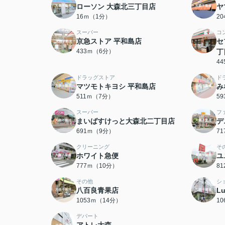
ローソン 大森北三丁目店
ヤ
16ｍ（1分）
2
スーパー
コ
京急ストア 平和島店
セ
433ｍ（6分）
丁
4
ドラッグストア
ド
マツモトキヨシ 平和島店
み
511ｍ（7分）
5
スーパー
フ
まいばすけっと大森北二丁目店
デ
691ｍ（9分）
7
クリーニング
そ
ホワイト急便
ユ
777ｍ（10分）
8
その他
シ
八百良青果店
L
1053ｍ（14分）
1
デパート