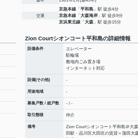
1981年2月(築45年)
築年
京急本線
「
平和島
」駅 徒歩4分
京急本線
「
大森海岸
」駅 徒歩9分
交通
京浜東北線
「
大森
」駅 徒歩15分
Zion Courtシオンコート平和島の詳細情報
設備条件
エレベーター
駐輪場
敷地内ごみ置き場
インターネット対応
設備(その他)
-
用途地域
-
募集戸数 / 総戸数
- / -
取引態様
仲介
備考
Zion Courtシオンコート平和島＠大
田駅・品川区大田区の賃貸＝蒲田大