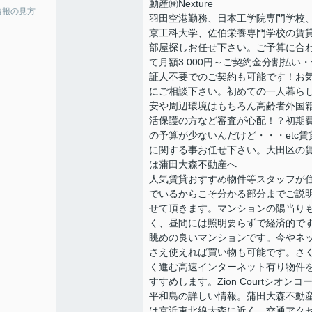
動産㈱Nexture
情報の見方
羽田空港勤務、日本工学院専門学校
京工科大学、佐伯栄養専門学校の賃
部屋探しお任せ下さい。ご予算に合
て月額3.000円～ご契約金分割払い・
証人不要でのご契約も可能です！お
にご相談下さい。初めての一人暮ら
安や周辺環境はもちろん高齢者外国
活保護の方など審査が心配！？初期
の予算が少ないんだけど・・・etc賃
に関する事お任せ下さい。大田区の
は蒲田大森不動産へ
人気賃貸おすすめ物件等スタッフが
でいるからこそ分かる部分までご説
せて頂きます。マンションの陽当り
く、昼間には照明要らずで経済的で
眺めの良いマンションです。今やネ
さえ使えれば買い物も可能です。さ
く進む高速インターネット有り物件
すすめします。Zion Courtシオンコ
平和島の詳しい情報。蒲田大森不動
は京浜東北線大森に近く、交通アク