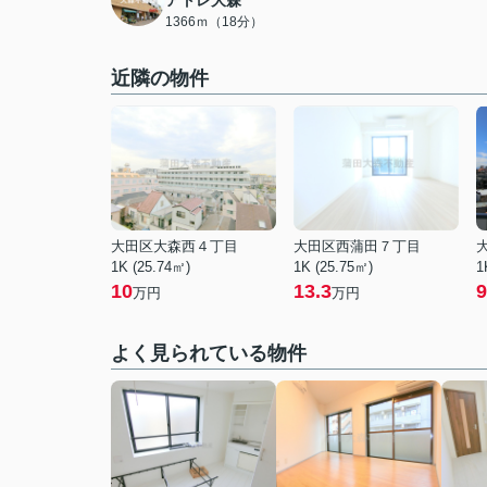
アトレ大森
1366ｍ（18分）
近隣の物件
大田区大森西４丁目
大田区西蒲田７丁目
1K (25.74㎡)
1K (25.75㎡)
1
10
13.3
9
万円
万円
よく見られている物件