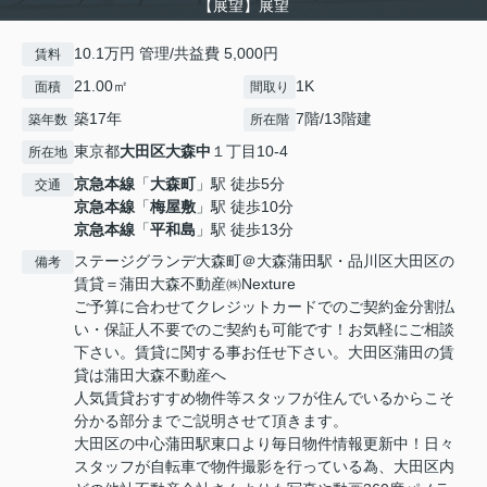
【展望】展望
10.1万円 管理/共益費 5,000円
賃料
21.00㎡
1K
面積
間取り
築17年
7階/13階建
築年数
所在階
東京都
大田区
大森中
１丁目10-4
所在地
京急本線
「
大森町
」駅 徒歩5分
交通
京急本線
「
梅屋敷
」駅 徒歩10分
京急本線
「
平和島
」駅 徒歩13分
ステージグランデ大森町＠大森蒲田駅・品川区大田区の
備考
賃貸＝蒲田大森不動産㈱Nexture
ご予算に合わせてクレジットカードでのご契約金分割払
い・保証人不要でのご契約も可能です！お気軽にご相談
下さい。賃貸に関する事お任せ下さい。大田区蒲田の賃
貸は蒲田大森不動産へ
人気賃貸おすすめ物件等スタッフが住んでいるからこそ
分かる部分までご説明させて頂きます。
大田区の中心蒲田駅東口より毎日物件情報更新中！日々
スタッフが自転車で物件撮影を行っている為、大田区内