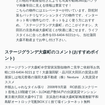
どの他社不動産会社さんよりも写真や動画360度パノラ
マ画像等目に見える情報は豊富です！
こちらの物件にはエレベーターが付いています。防犯対
策もバッチリなマンションタイプの物件です。インター
ネット有り物件なので、ネットをよく使う方におすす
め。「ステージグランデ大森町」のここがイチオシ。大
田区の京急本線大森町近くが快適に過ごせます。ライフ
スタイルに合った条件を03-6404-9221から、当社蒲田
大森不動産までお申し付け下さい。
ステージグランデ大森町のコメント(おすすめポイ
ント)
ステージグランデ大森町＠空室状況類似物件ご見学ご依頼等お気
軽に03-6404-9221まで！大森蒲田駅・品川区大田区の賃貸お部
屋探しは地元密着の蒲田大森不動産（株）Nexture 人気賃貸オ
ススメ
外観おしゃれなタイル張り 2008年9月築 RC鉄筋コンクリー
ト造地上13階建て1K～1LDK総戸数56戸の分譲賃貸マンション
東京都大田区大森中1丁目 京浜急行本線大森町駅梅屋敷駅平和
島駅オートロック宅配BOXゴミ捨て場インターネット無料