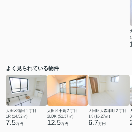
1
よく見られている物件
大田区蒲田１丁目
大田区千鳥２丁目
大田区大森本町２丁目
1R (14.52㎡)
2LDK (51.37㎡)
1K (16.27㎡)
3
7.5
12.5
6.7
万円
万円
万円