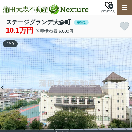
0
お気に入り
ステージグランデ大森町
空室1
10.1万円
管理/共益費 5,000円
1
/
49