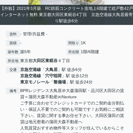
【外観】2021年3月築 RC鉄筋コンクリート造地上6階建て総戸数42戸
インターネット無料 東京都大田区東糀谷4丁目 京急空港線大鳥居最寄
り駅徒歩6分
- 管理/共益費 -
賃料
-
1K
面積
間取り
築5年
1階/6階建
築年数
所在階
東京都
大田区
東糀谷
４丁目
所在地
京急空港線
「
大鳥居
」駅 徒歩6分
交通
京急空港線
「
穴守稲荷
」駅 徒歩12分
東京モノレール
「
整備場
」駅 徒歩24分
BPRレジデンス大鳥居＠大森蒲田駅・品川区大田区の賃
備考
貸＝蒲田大森不動産㈱Nexture
ご予算に合わせてクレジットカードでのご契約金分割払
い・保証人不要でのご契約も可能です！お気軽にご相談
下さい。賃貸に関する事お任せ下さい。大田区蒲田の賃
貸は地元密着の蒲田大森不動産へ
人気賃貸おすすめ物件等スタッフが住んでいるからこそ