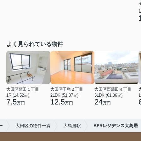
1
よく見られている物件
大田区蒲田１丁目
大田区千鳥２丁目
大田区西蒲田４丁目
1R (14.52㎡)
2LDK (51.37㎡)
3LDK (61.36㎡)
1
7.5
12.5
24
万円
万円
万円
ー
大田区の物件一覧
大鳥居駅
BPRレジデンス大鳥居