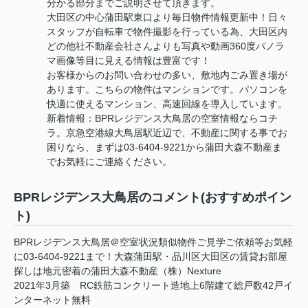
分かる部分までご説明させて頂きます。
大田区の中心蒲田駅東口より毎日物件情報更新中！日々
スタッフが自転車で物件撮影を行っている為、大田区内
どの他社不動産会社さんよりも写真や動画360度パノラ
マ画像等目に見える情報は豊富です！
お客様からのお問い合わせの多い、敷地内ごみ置き場が
あります。こちらの物件はマンションです。パソコンを
快適に使えるマンション、高速回線を導入しています。
新着情報：BPRレジデンス大鳥居の空室情報ならコチ
ラ。京急空港線大鳥居駅近辺で、不動産に関する事でお
困りなら、まずは03-6404-9221から蒲田大森不動産ま
でお気軽にご連絡ください。
BPRレジデンス大鳥居のコメント(おすすめポイン
ト)
BPRレジデンス大鳥居＠空室状況類似物件ご見学ご依頼等お気軽
に03-6404-9221まで！大森蒲田駅・品川区大田区の賃貸お部屋
探しは地元密着の蒲田大森不動産（株）Nexture
2021年3月築 RC鉄筋コンクリート造地上6階建て総戸数42戸イ
ンターネット無料