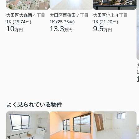
大田区大森西４丁目
大田区西蒲田７丁目
大田区池上４丁目
1K (25.74㎡)
1K (25.75㎡)
1K (21.20㎡)
10
13.3
9.5
万円
万円
万円
1
よく見られている物件