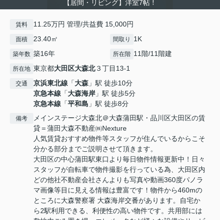
【居間・リビング】洋室7帖！
11.25万円 管理/共益費 15,000円
賃料
23.40㎡
1K
面積
間取り
築16年
11階/11階建
築年数
所在階
東京都
大田区
大森北
３丁目13-1
所在地
京浜東北線
「
大森
」駅 徒歩10分
交通
京急本線
「
大森海岸
」駅 徒歩5分
京急本線
「
平和島
」駅 徒歩8分
メインステージ大森北＠大森蒲田駅・品川区大田区の賃
備考
貸＝蒲田大森不動産㈱Nexture
人気賃貸おすすめ物件等スタッフが住んでいるからこそ
分かる部分までご説明させて頂きます。
大田区の中心蒲田駅東口より毎日物件情報更新中！日々
スタッフが自転車で物件撮影を行っている為、大田区内
どの他社不動産会社さんよりも写真や動画360度パノラ
マ画像等目に見える情報は豊富です！物件から460mの
ところに大森警察署 大森海岸交番があります。自宅か
ら2駅利用できる、利便性の高い物件です。共用部には