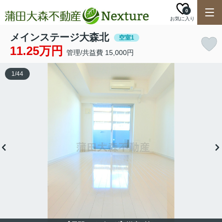
0
お気に入り
メインステージ大森北
空室1
11.25万円
管理/共益費 15,000円
1
/
44