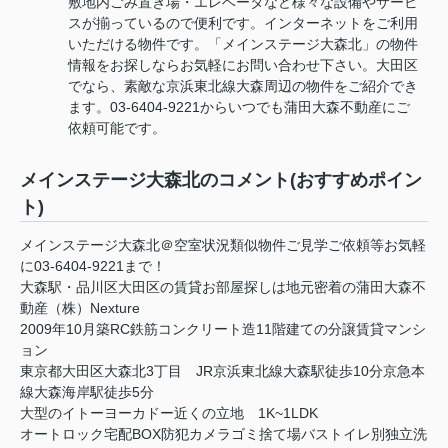
敷地内ごみ置き場・エレベータなど様々な設備やサービ
スが揃っているので便利です。インターネットをご利用
いただける物件です。「メインステージ大森北」の物件
情報をお探しならお気軽にお問い合わせ下さい。大田区
でなら、素敵な京浜東北線大森周辺の物件をご紹介でき
ます。03-6404-9221からいつでも蒲田大森不動産にご
依頼可能です。
メインステージ大森北のコメント(おすすめポイン
ト)
メインステージ大森北＠空室状況類似物件ご見学ご依頼等お気軽
に03-6404-9221まで！
大森駅・品川区大田区の賃貸お部屋探しは地元密着の蒲田大森不
動産（株）Nexture
2009年10月築RC鉄筋コンクリート造11階建ての分譲賃貸マンシ
ョン
東京都大田区大森北3丁目 JR京浜東北線大森駅徒歩10分京急本
線大森海岸駅徒歩5分
大型のイトーヨーカドー近くの立地 1K~1LDK
オートロック宅配BOX防犯カメラゴミ捨て場バストイレ別独立洗