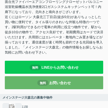
面台光ファイバーエアコンフローリングクローゼットバルコニー
浴室乾燥機温水洗浄便座2口ガスシステムキッチンペット可！内
廊下になっており、北向きと南向きがございます。
近くにはローソン 大森北三丁目店(徒歩5分)がありちょっとした
買い物に便利です。タイル張りのきれいな外観も特徴の一つで
す。2駅利用ができるので電車の利用に役立つ物件です。駅から
徒歩10分の物件で、アクセス良好です。初期費用はカードで決済
いただけます。共用部にはエレベータ・敷地内ごみ置き場などが
揃っております。通信速度が速く時間も節約できる光回線を導入
しました。「メインステージ大森北」の物件情報をお探しならお
気軽にお問い合わせ下さい。
LINEからお問い合わせ
無料
お問い合わせ
無料
メインステージ大森北の募集中物件
11階