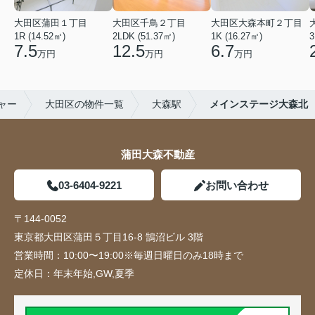
大田区蒲田１丁目
大田区千鳥２丁目
大田区大森本町２丁目
1R (14.52㎡)
2LDK (51.37㎡)
1K (16.27㎡)
3
7.5
12.5
6.7
万円
万円
万円
ャー
大田区の物件一覧
大森駅
メインステージ大森北
蒲田大森不動産
03-6404-9221
お問い合わせ
〒144-0052
東京都大田区蒲田５丁目16-8 鵠沼ビル 3階
営業時間：
10:00〜19:00※毎週日曜日のみ18時まで
定休日：
年末年始,GW,夏季