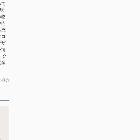
って
駅
つ物
地内
も充
ソコ
デザ
い情
まで
動産
の見方