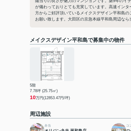
陽当りの良さが魅力のマンションです。築9年のイ
が備わっておりとても充実しています。高速インタ
方からご好評頂いているメイクスデザイン平和島のご紹
お願い致します。大田区の京急本線平和島周辺なら
メイクスデザイン平和島で募集中の物件
5階
7.78坪 (25.75㎡)
10
万円(12853.47円/坪)
周辺施設
弁当
コ
オリジン弁当 平和島店
ロ