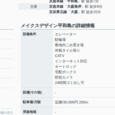
京急本線
「
平和島
」駅 徒歩7分
京急本線
「
大森海岸
」駅 徒歩9分
交通
京浜東北線
「
大森
」駅 徒歩15分
メイクスデザイン平和島の詳細情報
設備条件
エレベーター
駐輪場
敷地内ごみ置き場
外観タイル張り
CATV
インターネット対応
オートロック
宅配ボックス
防犯カメラ
24時間ゴミ出し可
設備(その他)
-
駐車場/月額
近隣/30,000円 200m
用途地域
-
情報の見方