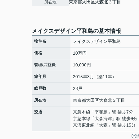
東京都
大田区
大森北
３丁目
所在地
メイクスデザイン平和島の基本情報
物件名
メイクスデザイン平和島
価格
10万円
管理/共益費
10,000円
築年月
2015年3月（築11年）
総戸数
28戸
所在地
東京都
大田区
大森北
３丁目
交通
京急本線
「
平和島
」駅 徒歩7分
京急本線
「
大森海岸
」駅 徒歩9分
京浜東北線
「
大森
」駅 徒歩15分