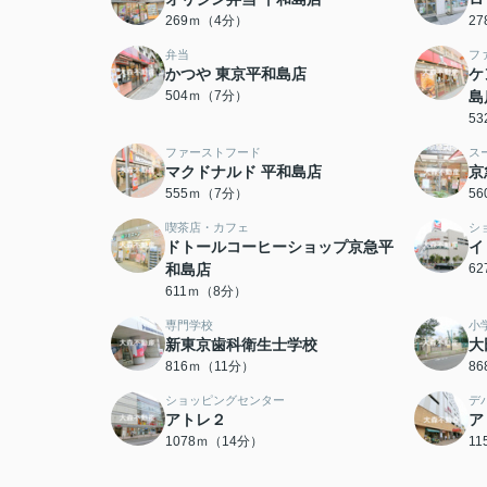
269ｍ（4分）
2
弁当
フ
かつや 東京平和島店
ケ
504ｍ（7分）
島
5
ファーストフード
ス
マクドナルド 平和島店
京
555ｍ（7分）
5
喫茶店・カフェ
シ
ドトールコーヒーショップ京急平
イ
和島店
6
611ｍ（8分）
専門学校
小
新東京歯科衛生士学校
大
816ｍ（11分）
8
ショッピングセンター
デ
アトレ２
ア
1078ｍ（14分）
1