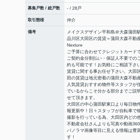
募集戸数 / 総戸数
- / 28戸
取引態様
仲介
備考
メイクスデザイン平和島＠大森蒲田
品川区大田区の賃貸＝蒲田大森不動
Nexture
ご予算に合わせてクレジットカード
ご契約金分割払い・保証人不要での
約も可能です！お気軽にご相談下さ
賃貸に関する事お任せ下さい。大田
田の賃貸は地元密着の蒲田大森不動
人気賃貸おすすめ物件等スタッフが
でいるからこそ分かる部分までご説
せて頂きます。
大田区の中心蒲田駅東口より毎日物
報更新中！日々スタッフが自転車で
撮影を行っている為、大田区内どの
不動産会社さんよりも写真や動画36
パノラマ画像等目に見える情報は豊
す！