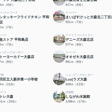
78ｍ（4分）
417ｍ（6分）
ァーストフード
スーパー
ンタッキーフライドチキン 平和
まいばすけっと大森北二丁目
店
551ｍ（7分）
32ｍ（7分）
ーパー
ファミリーレストラン
急ストア 平和島店
デニーズ大森北店
60ｍ（7分）
577ｍ（8分）
ョッピングセンター
スーパー
トーヨーカドー大森店
オオゼキ大森北店
27ｍ（8分）
661ｍ（9分）
学校
ショッピングセンター
田区立入新井第一小学校
Luz(ラズ大森
68ｍ（11分）
928ｍ（12分）
パート
水族館
トレ大森
しながわ水族館
151ｍ（15分）
1296ｍ（17分）