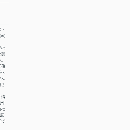
駅・
産㈱
での
ご契
い。
区蒲
産へ
住ん
明さ
件情
物件
他社
0度
富で