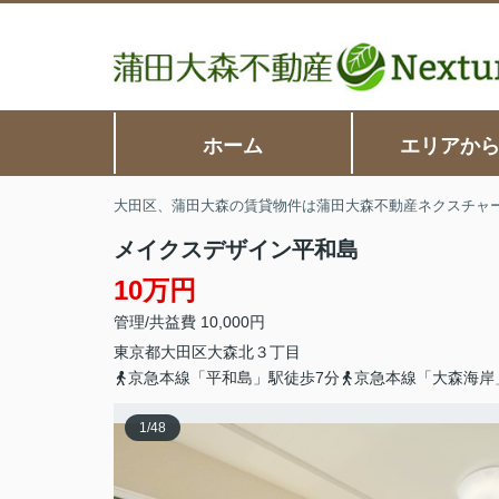
ホーム
エリアか
大田区、蒲田大森の賃貸物件は蒲田大森不動産ネクスチャ
メイクスデザイン平和島
10万円
管理/共益費 10,000円
東京都
大田区
大森北
３丁目
京急本線「平和島」駅徒歩7分
京急本線「大森海岸
1
/
48