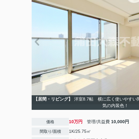
【居間・リビング】
洋室8.7帖 横に広く使いやす
気の内装色！
10万円
管理/共益費
10,000円
価格
1K/25.75㎡
間取り/面積