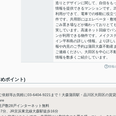
造りとデザインに関して、自信をも
情報を提供できるマンションです。2
利用ができて、電車での移動に役立
件です。共用部にはエレベータ・敷
ごみ置き場などが備わっておりとて
実しています。高速ネット回線でパ
ンが利用できる物件です。メイクス
イン平和島の詳しい情報。より詳し
報や内見のご予約は蒲田大森不動産
ご連絡ください。大田区を中心に不
情報を数多くご紹介しています。
情報
めポイント)
頼等お気軽に03-6404-9221まで！大森蒲田駅・品川区大田区の賃貸
ure
て総戸数28戸インターネット無料
7分、JR京浜東北線大森駅徒歩16分