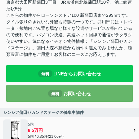
東京都大田区新蒲田3丁目 JR京浜東北線蒲田駅10分、池上線蓮
沼駅5分
こちらの物件からローソンストア100 新蒲田店まで299mです。
タイル張りのきれいな外観も特徴の一つです。共用部にはエレベ
ータ・敷地内ごみ置き場など様々な設備やサービスが揃っている
ので便利です。パソコン快適、高速ネット回線で通信がラクラク
使いやすい。気になるイチオシ物件情報：「シンシア蒲田セカン
ドステージ」。蒲田大森不動産から物件を選んでみませんか。種
類豊富に物件をご用意！お客様のニーズにお応えします。
LINEからお問い合わせ
無料
お問い合わせ
無料
シンシア蒲田セカンドステージの募集中物件
5階
8.5万円
5階 / 6.35坪(21.00㎡)