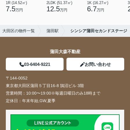
1R (14.52㎡)
2LDK (51.37㎡)
1K (16.27㎡)
3
7.5
12.5
6.7
万円
万円
万円
大田区の物件一覧
蒲田駅
シンシア蒲田セカンドステージ
蒲田大森不動産
03-6404-9221
お問い合わせ
〒144-0052
東京都大田区蒲田５丁目16-8 鵠沼ビル 3階
営業時間：
10:00〜19:00※毎週日曜日のみ18時まで
定休日：
年末年始,GW,夏季