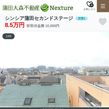
0
お気に入り
シンシア蒲田セカンドステージ
空室1
8.5万円
管理/共益費 10,000円
1
/
49