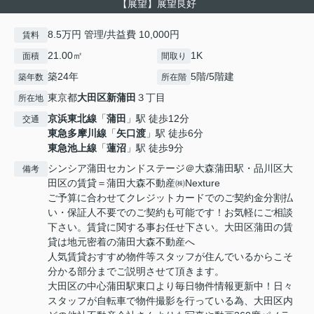
【展望】展望良好
8.5万円 管理/共益費 10,000円
賃料
21.00㎡
1K
面積
間取り
築24年
5階/5階建
築年数
所在階
東京都
大田区
新蒲田
３丁目
所在地
京浜東北線
「
蒲田
」駅 徒歩12分
交通
東急多摩川線
「
矢口渡
」駅 徒歩6分
東急池上線
「
蓮沼
」駅 徒歩9分
シンシア蒲田セカンドステージ＠大森蒲田駅・品川区大
備考
田区の賃貸＝蒲田大森不動産㈱Nexture
ご予算に合わせてクレジットカードでのご契約金分割払
い・保証人不要でのご契約も可能です！お気軽にご相談
下さい。賃貸に関する事お任せ下さい。大田区蒲田の賃
貸は地元密着の蒲田大森不動産へ
人気賃貸おすすめ物件等スタッフが住んでいるからこそ
分かる部分までご説明させて頂きます。
大田区の中心蒲田駅東口より毎日物件情報更新中！日々
スタッフが自転車で物件撮影を行っている為、大田区内