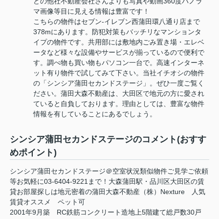
どの他社不動産会社さんよりも写真や動画360度パノラ
マ画像等目に見える情報は豊富です！
こちらの物件はセブン-イレブン西蒲田環八通り店まで
378mにあります。防犯対策もバッチリなマンションタ
イプの物件です。共用部には敷地内ごみ置き場・エレベ
ータなど様々な設備やサービスが揃っているので便利で
す。調べ物も買い物もパソコン一台で。高速インターネ
ット有り物件で試してみて下さい。当社イチオシの物件
の「シンシア蒲田セカンドステージ」。ぜひ一度ご覧く
ださい。蒲田大森不動産は、大田区で地元の方に愛され
ていると自負しております。理由としては、豊富な物件
情報を有していることにあるでしょう。
シンシア蒲田セカンドステージのコメント(おすす
めポイント)
シンシア蒲田セカンドステージ＠空室状況類似物件ご見学ご依頼
等お気軽に03-6404-9221まで！大森蒲田駅・品川区大田区の賃
貸お部屋探しは地元密着の蒲田大森不動産（株）Nexture 人気
賃貸オススメ ペット可
2001年9月築 RC鉄筋コンクリート造地上5階建て総戸数30戸