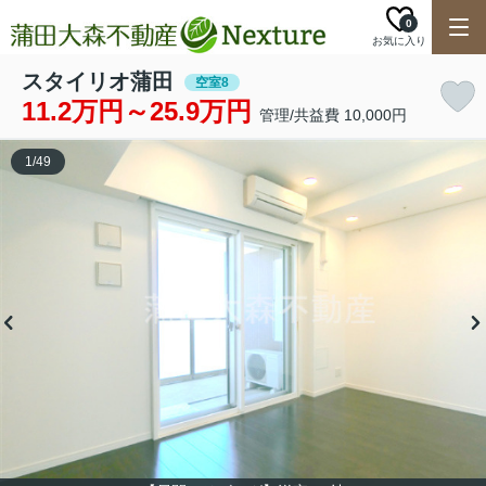
0
お気に入り
スタイリオ蒲田
空室8
11.2万円～25.9万円
管理/共益費 10,000円
1
/
49