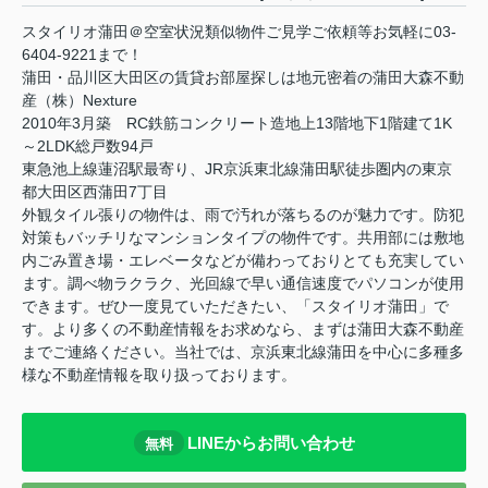
スタイリオ蒲田＠空室状況類似物件ご見学ご依頼等お気軽に03-
6404-9221まで！
蒲田・品川区大田区の賃貸お部屋探しは地元密着の蒲田大森不動
産（株）Nexture
2010年3月築 RC鉄筋コンクリート造地上13階地下1階建て1K
～2LDK総戸数94戸
東急池上線蓮沼駅最寄り、JR京浜東北線蒲田駅徒歩圏内の東京
都大田区西蒲田7丁目
外観タイル張りの物件は、雨で汚れが落ちるのが魅力です。防犯
対策もバッチリなマンションタイプの物件です。共用部には敷地
内ごみ置き場・エレベータなどが備わっておりとても充実してい
ます。調べ物ラクラク、光回線で早い通信速度でパソコンが使用
できます。ぜひ一度見ていただきたい、「スタイリオ蒲田」で
す。より多くの不動産情報をお求めなら、まずは蒲田大森不動産
までご連絡ください。当社では、京浜東北線蒲田を中心に多種多
様な不動産情報を取り扱っております。
LINEからお問い合わせ
無料