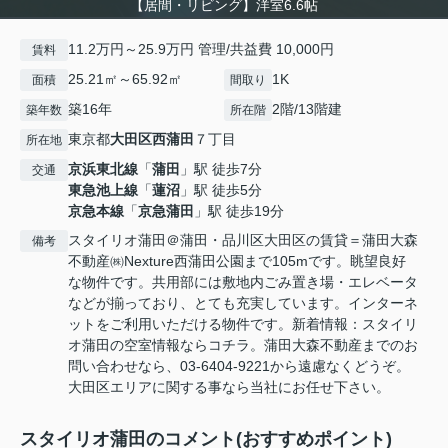
【居間・リビング】洋室6.6帖
11.2万円～25.9万円 管理/共益費 10,000円
賃料
25.21㎡～65.92㎡
1K
面積
間取り
築16年
2階/13階建
築年数
所在階
東京都
大田区
西蒲田
７丁目
所在地
京浜東北線
「
蒲田
」駅 徒歩7分
交通
東急池上線
「
蓮沼
」駅 徒歩5分
京急本線
「
京急蒲田
」駅 徒歩19分
スタイリオ蒲田＠蒲田・品川区大田区の賃貸＝蒲田大森
備考
不動産㈱Nexture西蒲田公園まで105mです。眺望良好
な物件です。共用部には敷地内ごみ置き場・エレベータ
などが揃っており、とても充実しています。インターネ
ットをご利用いただける物件です。新着情報：スタイリ
オ蒲田の空室情報ならコチラ。蒲田大森不動産までのお
問い合わせなら、03-6404-9221から遠慮なくどうぞ。
大田区エリアに関する事なら当社にお任せ下さい。
スタイリオ蒲田のコメント(おすすめポイント)