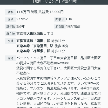
【居間・リビング】洋室4.3帖
11.5万円 管理/共益費 15,000円
賃料
27.92㎡
1DK
面積
間取り
築6年
4階/7階建
築年数
所在階
東京都
大田区
蒲田
１丁目
所在地
京浜東北線
「
蒲田
」駅 徒歩11分
交通
京急本線
「
京急蒲田
」駅 徒歩15分
京急本線
「
梅屋敷
」駅 徒歩11分
パークリュクス蒲田一丁目＠大森蒲田駅・品川区大田区
備考
の賃貸＝蒲田大森不動産㈱Nexture
賃貸に関する事お任せ下さい。大田区の賃貸は蒲田大森
不動産へ
人気賃貸おすすめ物件等スタッフが住んでいるからこそ
分かる部分までご説明させて頂きます。歩いて169mの
場所に、マルエツ 梅屋敷店があります。令和2年築の
物件です。調べ物ラクラク、光回線で早い通信速度でパ
ソコンが使用できます。パークリュクス蒲田一丁目の詳
しい情報。大田区で新しい住環境をお探しなら、京浜東