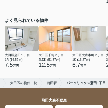
よく見られている物件
大田区蒲田１丁目
大田区千鳥２丁目
大田区大森本町２丁目
1R (14.52㎡)
2LDK (51.37㎡)
1K (16.27㎡)
3
7.5
12.5
6.7
万円
万円
万円
ー
大田区の物件一覧
蒲田駅
パークリュクス蒲田1丁目
蒲田大森不動産