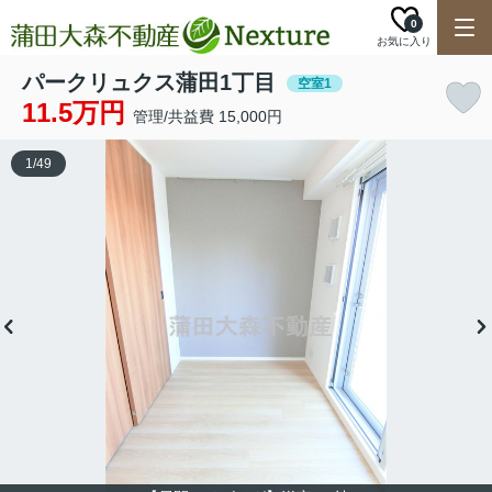
0
お気に入り
パークリュクス蒲田1丁目
空室1
11.5万円
管理/共益費 15,000円
1
/
49