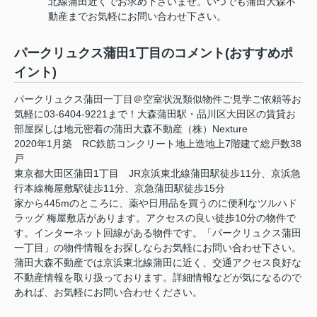
北線蒲田近くでお求め下さいませ。いつでも蒲田大森不
動産までお気軽にお問い合わせ下さい。
パークリュクス蒲田1丁目のコメント(おすすめポ
イント)
パークリュクス蒲田一丁目＠空室状況類似物件ご見学ご依頼等お
気軽に03-6404-9221まで！大森蒲田駅・品川区大田区の賃貸お
部屋探しは地元密着の蒲田大森不動産（株）Nexture
2020年1月築 RC鉄筋コンクリート地上造地上7階建て総戸数38
戸
東京都大田区蒲田1丁目 JR京浜東北線蒲田駅徒歩11分、京浜急
行本線梅屋敷駅徒歩11分、京急蒲田駅徒歩15分
家から445mのところに、薬や日用品を買うのに便利なツルハド
ラッグ 梅屋敷店があります。アクセスの良い徒歩10分の物件で
す。インターネット回線がある物件です。「パークリュクス蒲田
一丁目」の物件情報をお探しならお気軽にお問い合わせ下さい。
蒲田大森不動産では京浜東北線蒲田に近く、交通アクセス良好な
不動産情報を取り扱っております。詳細情報などが気になるので
あれば、お気軽にお問い合わせください。